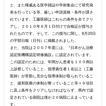
と、また権威ある医学雑誌や学術集会にて研究発
表を行っている等、厳しい申請資格・条件が課さ
れています。工藤医師はこれらの条件を全てクリ
アし、２０１０年６月１日付けで合格証が授与さ
れたものです。そして、この授与に関し、8月20日
の宇部日報（日刊）に掲載されました。
また、当院は２００７年度には、『日本がん治療
認定医機構認定研修施設』に認定されています。
この認定のためには、年間がん患者を１００例以
上診察していること、指導責任者１名以上（工藤
医師）が常勤し充分な指導体制が取られているこ
と、緩和医療の体制が整っていること等々９項目
に及ぶ条件をクリアしなければならず、県内で認
定されている病院は僅か２０病院に止まっていま
す。