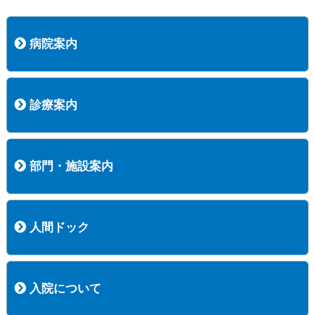
病院案内
病院長挨拶
概況
沿革
協愛会基本理念
患者さんの権利など
医療安全への取り組み
保険医療機関等に係る掲示について
新創業中期経営計画
組織図
病院機能評価
阿知須共立病院 行動計画
一般事業主行動計画（女性新法版）
診療実績
広報案内
交通アクセス
診療案内
内科
外科
整形外科
脳神経外科
透析センター
禁煙外来
認知症外来
睡眠時無呼吸外来
ストーマ外来
減酒外来
医師の紹介
外来担当表
診療時間・受診の手順
訪問診療
部門・施設案内
医療技術部
看護部
居宅介護支援事業所
訪問看護ステーションすこやかナース
訪問リハビリテーション
地域連携室
サービスセンター
人間ドック
コース案内
検査項目一覧
健診のようす
健診予約ネット申込
健診機関についての重要事項に関する規程の概要
保健指導についての重要事項に関する規程の概要
入院について