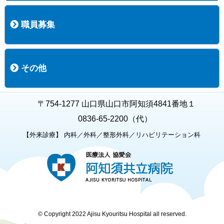
入院について
入院時の手続き
入院時のお願い
職員募集
職員募集
募集要項の一覧
福利厚生
募集要項（経験者採用）
募集要項（新卒採用）
採用専用フォーム
その他
お知らせ
お問い合わせ
関連リンク
個人情報保護方針
キャラクター紹介
いただいたご意見
よくある質問
〒754-1277 山口県山口市阿知須4841番地１
0836-65-2200（代）
【外来診療】 内科／外科／整形外科／リハビリテーション科
© Copyright 2022 Ajisu Kyouritsu Hospital all reserved.