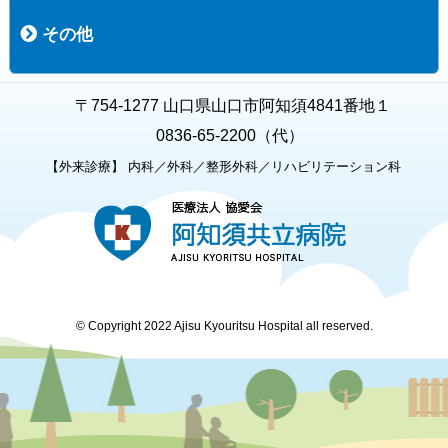
職員募集
募集要項の一覧
福利厚生
募集要項（経験者採用）
募集要項（新卒採用）
採用専用フォーム
その他
お知らせ
お問い合わせ
関連リンク
個人情報保護方針
キャラクター紹介
いただいたご意見
よくある質問
〒754-1277 山口県山口市阿知須4841番地１
0836-65-2200（代）
【外来診療】 内科／外科／整形外科／リハビリテーション科
© Copyright 2022 Ajisu Kyouritsu Hospital all reserved.