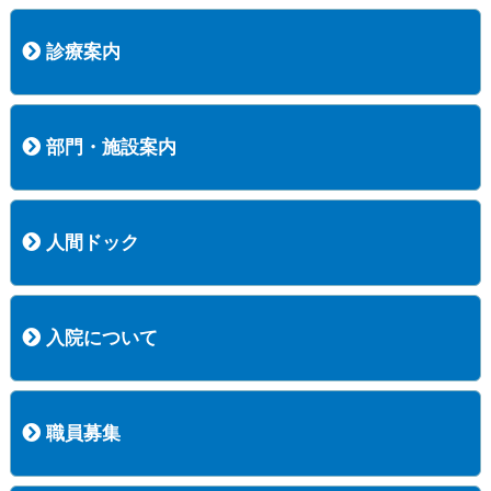
病院長挨拶
概況
沿革
協愛会基本理念
患者さんの権利など
医療安全への取り組み
保険医療機関等に係る掲示について
新創業中期経営計画
組織図
病院機能評価
阿知須共立病院 行動計画
一般事業主行動計画（女性新法版）
診療実績
広報案内
交通アクセス
診療案内
内科
外科
整形外科
脳神経外科
透析センター
禁煙外来
認知症外来
睡眠時無呼吸外来
ストーマ外来
減酒外来
医師の紹介
外来担当表
診療時間・受診の手順
訪問診療
部門・施設案内
医療技術部
看護部
居宅介護支援事業所
訪問看護ステーションすこやかナース
訪問リハビリテーション
地域連携室
サービスセンター
人間ドック
コース案内
検査項目一覧
健診のようす
健診予約ネット申込
健診機関についての重要事項に関する規程の概要
保健指導についての重要事項に関する規程の概要
入院について
入院について
入院時の手続き
入院時のお願い
職員募集