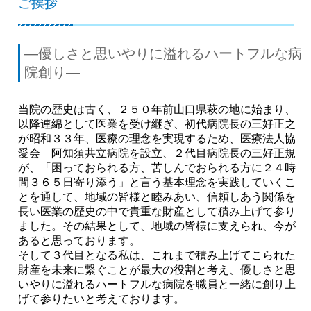
ご挨拶
―優しさと思いやりに溢れるハートフルな病
院創り―
当院の歴史は古く、２５０年前山口県萩の地に始まり、
以降連綿として医業を受け継ぎ、初代病院長の三好正之
が昭和３３年、医療の理念を実現するため、医療法人協
愛会 阿知須共立病院を設立、２代目病院長の三好正規
が、「困っておられる方、苦しんでおられる方に２４時
間３６５日寄り添う」と言う基本理念を実践していくこ
とを通して、地域の皆様と睦みあい、信頼しあう関係を
長い医業の歴史の中で貴重な財産として積み上げて参り
ました。その結果として、地域の皆様に支えられ、今が
あると思っております。
そして３代目となる私は、これまで積み上げてこられた
財産を未来に繋ぐことが最大の役割と考え、優しさと思
いやりに溢れるハートフルな病院を職員と一緒に創り上
げて参りたいと考えております。