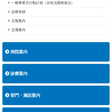
一般事業主行動計画（女性活躍推進法）
診療実績
広報案内
交通案内
病院案内
病院長挨拶
概況
沿革
協愛会基本理念
患者さんの権利など
医療安全への取り組み
保険医療機関等に係る掲示について
新創業中期経営計画
組織図
病院機能評価
阿知須共立病院 行動計画
一般事業主行動計画（女性新法版）
診療実績
広報案内
交通アクセス
診療案内
内科
外科
整形外科
脳神経外科
透析センター
禁煙外来
認知症外来
睡眠時無呼吸外来
ストーマ外来
減酒外来
医師の紹介
外来担当表
診療時間・受診の手順
訪問診療
部門・施設案内
医療技術部
看護部
居宅介護支援事業所
訪問看護ステーションすこやかナース
訪問リハビリテーション
地域連携室
サービスセンター