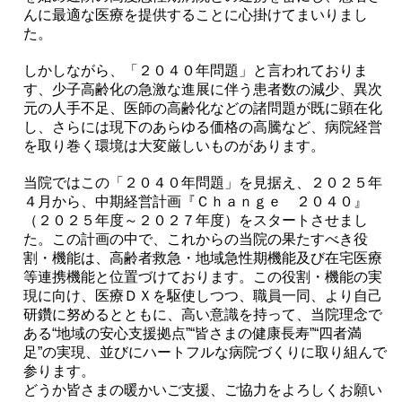
んに最適な医療を提供することに心掛けてまいりまし
た。
しかしながら、「２０４０年問題」と言われておりま
す、少子高齢化の急激な進展に伴う患者数の減少、異次
元の人手不足、医師の高齢化などの諸問題が既に顕在化
し、さらには現下のあらゆる価格の高騰など、病院経営
を取り巻く環境は大変厳しいものがあります。
当院ではこの「２０４０年問題」を見据え、２０２５年
４月から、中期経営計画『Ｃｈａｎｇｅ ２０４０』
（２０２５年度～２０２７年度）をスタートさせまし
た。この計画の中で、これからの当院の果たすべき役
割・機能は、高齢者救急・地域急性期機能及び在宅医療
等連携機能と位置づけております。この役割・機能の実
現に向け、医療ＤＸを駆使しつつ、職員一同、より自己
研鑽に努めるとともに、高い意識を持って、当院理念で
ある“地域の安心支援拠点”“皆さまの健康長寿”“四者満
足”の実現、並びにハートフルな病院づくりに取り組んで
参ります。
どうか皆さまの暖かいご支援、ご協力をよろしくお願い