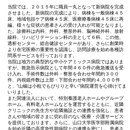
当院では、２０１５年に職員一丸となって新病院を完成
させました。新病院の完成により、病棟を一般病棟４５
床、地域包括ケア病棟４５床、医療療養病棟４５床に再
編、様々な症状の患者さんの受け入れが可能となりまし
た。診療科は内科、外科、整形外科、脳神経外科、放射
線科、リハビリテーション科の主として６科、この他、
透析センター、総合健診センターがあり、さらに創業時
より在宅医療の重要性を認識し、訪問診療を始め各種訪
問系サービスを行っております。
当院は地方の典型的な中小ケアミックス病院ではありま
すが、救急告示病院として年間４６０件の救急搬送を受
け入れ、手術件数は外科・整形を合わせ年間約３００
件、内視鏡件数は上部・下部合わせ年間約４,０００件
と、“山椒は小粒でもぴりりと辛い”病院運営を心掛けてま
いりました。
また関連法人において、特別養護老人ホームやグループ
ホーム、有料老人ホームなどを運営するとともに、近隣
クリニックの先生方や近隣施設との連携を強化し、患者
さんや地域の皆さまに切れ目のない医療・介護サービス
を提供しております。さらに、山口大学医学部附属病院
を始め近隣の高度急性期病院との連携を密にし、患者さ