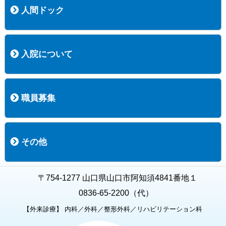
人間ドック
コース案内
検査項目一覧
健診のようす
健診予約ネット申込
健診機関についての重要事項に関する規程の概要
保健指導についての重要事項に関する規程の概要
入院について
入院について
入院時の手続き
入院時のお願い
職員募集
職員募集
募集要項の一覧
福利厚生
募集要項（経験者採用）
募集要項（新卒採用）
採用専用フォーム
その他
お知らせ
お問い合わせ
関連リンク
個人情報保護方針
キャラクター紹介
いただいたご意見
よくある質問
〒754-1277 山口県山口市阿知須4841番地１
0836-65-2200（代）
【外来診療】 内科／外科／整形外科／リハビリテーション科