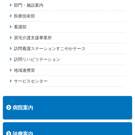
部門・施設案内
医療技術部
看護部
居宅介護支援事業所
訪問看護ステーションすこやかナース
訪問リハビリテーション
地域連携室
サービスセンター
病院案内
病院長挨拶
概況
沿革
協愛会基本理念
患者さんの権利など
医療安全への取り組み
保険医療機関等に係る掲示について
新創業中期経営計画
組織図
病院機能評価
阿知須共立病院 行動計画
一般事業主行動計画（女性新法版）
診療実績
広報案内
交通アクセス
診療案内