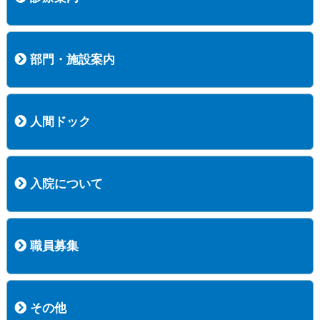
内科
外科
整形外科
脳神経外科
透析センター
禁煙外来
認知症外来
睡眠時無呼吸外来
ストーマ外来
減酒外来
医師の紹介
外来担当表
診療時間・受診の手順
訪問診療
部門・施設案内
医療技術部
看護部
居宅介護支援事業所
訪問看護ステーションすこやかナース
訪問リハビリテーション
地域連携室
サービスセンター
人間ドック
コース案内
検査項目一覧
健診のようす
健診予約ネット申込
健診機関についての重要事項に関する規程の概要
保健指導についての重要事項に関する規程の概要
入院について
入院について
入院時の手続き
入院時のお願い
職員募集
職員募集
募集要項の一覧
福利厚生
募集要項（経験者採用）
募集要項（新卒採用）
採用専用フォーム
その他