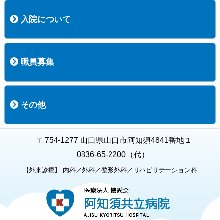
コース案内
検査項目一覧
健診のようす
健診予約ネット申込
健診機関についての重要事項に関する規程の概要
保健指導についての重要事項に関する規程の概要
入院について
入院について
入院時の手続き
入院時のお願い
職員募集
職員募集
募集要項の一覧
福利厚生
募集要項（経験者採用）
募集要項（新卒採用）
採用専用フォーム
その他
お知らせ
お問い合わせ
関連リンク
個人情報保護方針
キャラクター紹介
いただいたご意見
よくある質問
〒754-1277 山口県山口市阿知須4841番地１
0836-65-2200（代）
【外来診療】 内科／外科／整形外科／リハビリテーション科