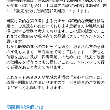
病院機能評価は全国8,044病院中2,158病院（約26.8％）
が受審・認定を受け、山口県内の認定病院は３3病院、内
5回の認定を受けた病院は13病院に止まります。
当院は公的な第３者による公正かつ客観的な機能評価認
定は、ご支援をいただいております患者さんや地域の皆
様に対する責務と考えております。この度の認定で、こ
れまでの取組みや現時点での品質はクリアできたものと
思います。
しかし医療の進化のスピードは速く、患者さん方の意識
の変化も大きく、当院理念で掲げております、「安心と
信頼を提供」及び「四者満足」のためには、絶えず改善
の取組みを行うとともに新しいことにチャレンジして行
く必要があると考えております。
これからも患者さんや地域の皆様の「安心と信頼」に、
職員一同取組んでまいりますので、引き続きのご支援の
ほど宜しくお願い申し上げます。
病院機能評価とは