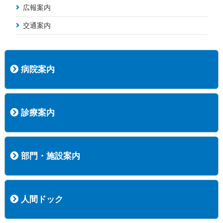
広報案内
交通案内
病院案内
病院長挨拶
概況
沿革
協愛会基本理念
患者さんの権利など
医療安全への取り組み
保険医療機関等に係る掲示について
新創業中期経営計画
組織図
病院機能評価
阿知須共立病院 行動計画
一般事業主行動計画（女性新法版）
診療実績
広報案内
交通アクセス
診療案内
内科
外科
整形外科
脳神経外科
透析センター
禁煙外来
認知症外来
睡眠時無呼吸外来
ストーマ外来
減酒外来
医師の紹介
外来担当表
診療時間・受診の手順
訪問診療
部門・施設案内
医療技術部
看護部
居宅介護支援事業所
訪問看護ステーションすこやかナース
訪問リハビリテーション
地域連携室
サービスセンター
人間ドック