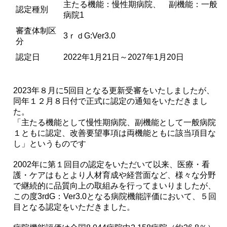
主たる機能：慢性期病院、 副機能：一般
認定種別
病院1
審査体制区
3ｒｄG:Ver3.0
分
認定日
2022年1月21日～2027年1月20日
2023年８月に5回目となる更新受審をいたしましたが、
同年１２月８日付で正式に認定の通知をいただきまし
た。
「主たる機能として慢性期病院、副機能として一般病院
１ともに認定、改善要望事項は両機能ともに該当項目な
し」というものです
2002年に第１回目の認定をいただいて以来、医療・看
護・ケアはもとより人材育成や経営面など、様々な分野
で継続的に品質向上の取組みを行ってまいりましたが、
この度3rdG：Ver3.0となる病院機能評価において、５回
目となる認定をいただきました。