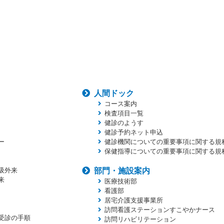
人間ドック
コース案内
検査項目一覧
健診のようす
健診予約ネット申込
ー
健診機関についての重要事項に関する規
保健指導についての重要事項に関する規
吸外来
部門・施設案内
来
医療技術部
看護部
居宅介護支援事業所
訪問看護ステーションすこやかナース
受診の手順
訪問リハビリテーション