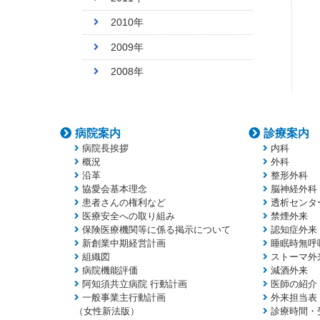
2010年
2009年
2008年
病院案内
診療案内
病院長挨拶
内科
概況
外科
沿革
整形外科
協愛会基本理念
脳神経外科
患者さんの権利など
透析センタ
医療安全への取り組み
禁煙外来
保険医療機関等に係る掲示について
認知症外来
新創業中期経営計画
睡眠時無呼
組織図
ストーマ外
病院機能評価
減酒外来
阿知須共立病院 行動計画
医師の紹介
一般事業主行動計画
外来担当表
（女性新法版）
診療時間・