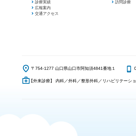
診療実績
訪問診療
広報案内
交通アクセス
〒754-1277 山口県山口市阿知須4841番地１
【外来診療】 内科／外科／整形外科／リハビリテーシ