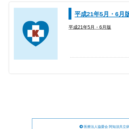
平成21年5月・6月
平成21年5月・6月版
医療法人協愛会 阿知須共立