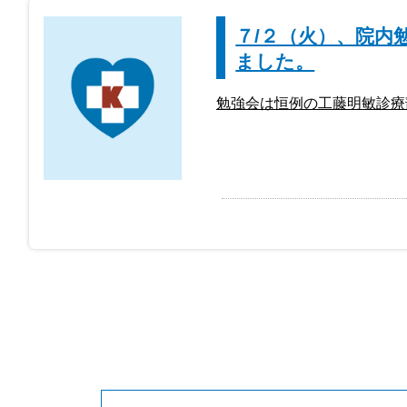
７/２（火）、院内
ました。
勉強会は恒例の工藤明敏診療