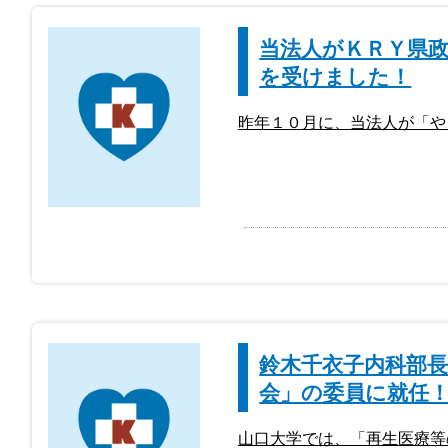
当法人がＫＲＹ県
を受けました！
昨年１０月に、当法人が「や
鈴木千衣子内科部
会」の委員に就任
山口大学では、「再生医療等