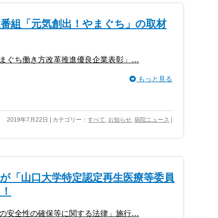
政番組「元気創出！やまぐち」の取材
まぐち働き方改革推進優良企業表彰」…
もっと見る
2019年7月22日 | カテゴリー：
すべて
,
お知らせ
,
病院ニュース
|
長が「山口大学特定認定再生医療等委員
！！
の安全性の確保等に関する法律」施行…