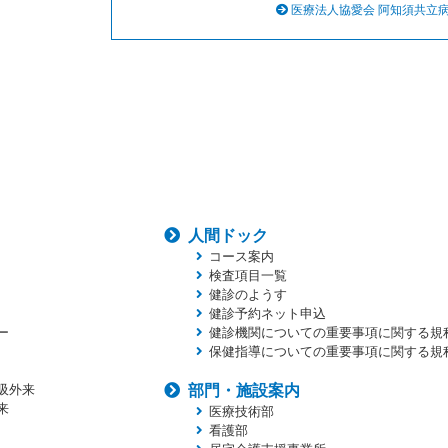
医療法人協愛会 阿知須共立
人間ドック
コース案内
検査項目一覧
健診のようす
健診予約ネット申込
ー
健診機関についての重要事項に関する規
保健指導についての重要事項に関する規
吸外来
部門・施設案内
来
医療技術部
看護部