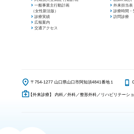
一般事業主行動計画
外来担当表
（女性新法版）
診療時間・
診療実績
訪問診療
広報案内
交通アクセス
〒754-1277 山口県山口市阿知須4841番地１
【外来診療】 内科／外科／整形外科／リハビリテーシ