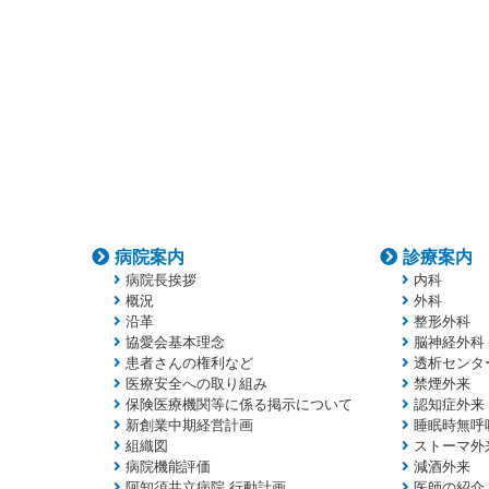
病院案内
診療案内
病院長挨拶
内科
概況
外科
沿革
整形外科
協愛会基本理念
脳神経外科
患者さんの権利など
透析センタ
医療安全への取り組み
禁煙外来
保険医療機関等に係る掲示について
認知症外来
新創業中期経営計画
睡眠時無呼
組織図
ストーマ外
病院機能評価
減酒外来
阿知須共立病院 行動計画
医師の紹介