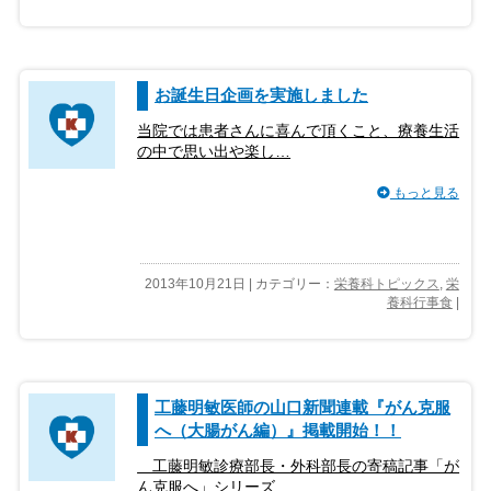
お誕生日企画を実施しました
当院では患者さんに喜んで頂くこと、療養生活
の中で思い出や楽し…
もっと見る
2013年10月21日 | カテゴリー：
栄養科トピックス
,
栄
養科行事食
|
工藤明敏医師の山口新聞連載『がん克服
へ（大腸がん編）』掲載開始！！
工藤明敏診療部長・外科部長の寄稿記事「が
ん克服へ」シリーズ…