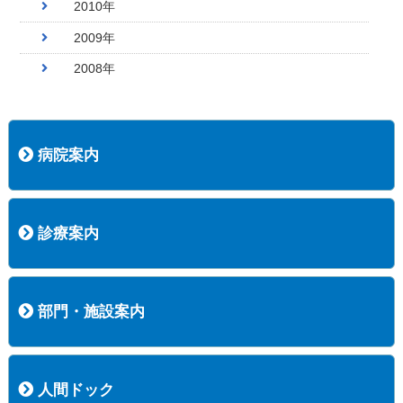
2010年
2009年
2008年
病院案内
病院長挨拶
概況
沿革
協愛会基本理念
患者さんの権利など
医療安全への取り組み
保険医療機関等に係る掲示について
新創業中期経営計画
組織図
病院機能評価
阿知須共立病院 行動計画
一般事業主行動計画（女性新法版）
診療実績
広報案内
交通アクセス
診療案内
内科
外科
整形外科
脳神経外科
透析センター
禁煙外来
認知症外来
睡眠時無呼吸外来
ストーマ外来
減酒外来
医師の紹介
外来担当表
診療時間・受診の手順
訪問診療
部門・施設案内
医療技術部
看護部
居宅介護支援事業所
訪問看護ステーションすこやかナース
訪問リハビリテーション
地域連携室
サービスセンター
人間ドック