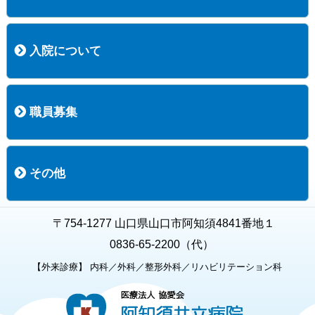
コース案内
検査項目一覧
健診のようす
健診予約ネット申込
健診機関についての重要事項に関する規程の概要
保健指導についての重要事項に関する規程の概要
入院について
入院について
入院時の手続き
入院時のお願い
職員募集
職員募集
募集要項の一覧
福利厚生
募集要項（経験者採用）
募集要項（新卒採用）
採用専用フォーム
その他
お知らせ
お問い合わせ
関連リンク
個人情報保護方針
キャラクター紹介
いただいたご意見
よくある質問
〒754-1277 山口県山口市阿知須4841番地１
0836-65-2200（代）
【外来診療】 内科／外科／整形外科／リハビリテーション科