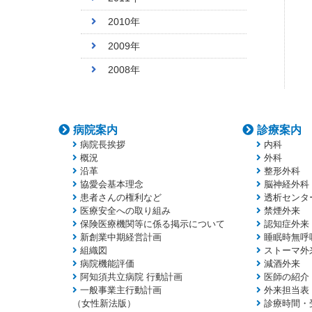
2010年
2009年
2008年
病院案内
診療案内
病院長挨拶
内科
概況
外科
沿革
整形外科
協愛会基本理念
脳神経外科
患者さんの権利など
透析センタ
医療安全への取り組み
禁煙外来
保険医療機関等に係る掲示について
認知症外来
新創業中期経営計画
睡眠時無呼
組織図
ストーマ外
病院機能評価
減酒外来
阿知須共立病院 行動計画
医師の紹介
一般事業主行動計画
外来担当表
（女性新法版）
診療時間・