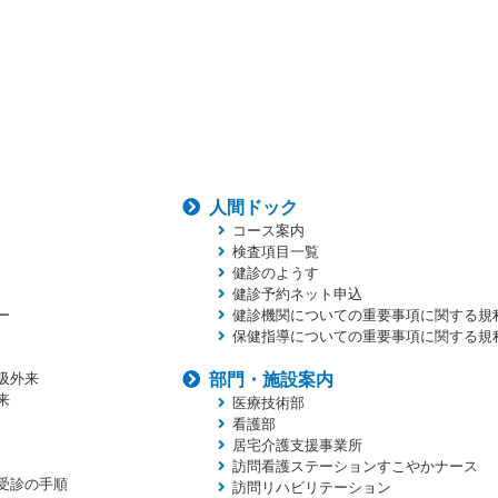
人間ドック
コース案内
検査項目一覧
健診のようす
健診予約ネット申込
ー
健診機関についての重要事項に関する規
保健指導についての重要事項に関する規
吸外来
部門・施設案内
来
医療技術部
看護部
居宅介護支援事業所
訪問看護ステーションすこやかナース
受診の手順
訪問リハビリテーション