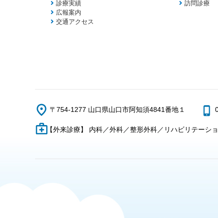
診療実績
訪問診療
広報案内
交通アクセス
〒754-1277 山口県山口市阿知須4841番地１
【外来診療】 内科／外科／整形外科／リハビリテーシ