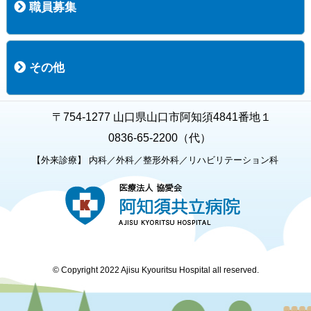
職員募集
職員募集
募集要項の一覧
福利厚生
募集要項（経験者採用）
募集要項（新卒採用）
採用専用フォーム
その他
お知らせ
お問い合わせ
関連リンク
個人情報保護方針
キャラクター紹介
いただいたご意見
よくある質問
〒754-1277 山口県山口市阿知須4841番地１
0836-65-2200（代）
【外来診療】 内科／外科／整形外科／リハビリテーション科
© Copyright 2022 Ajisu Kyouritsu Hospital all reserved.