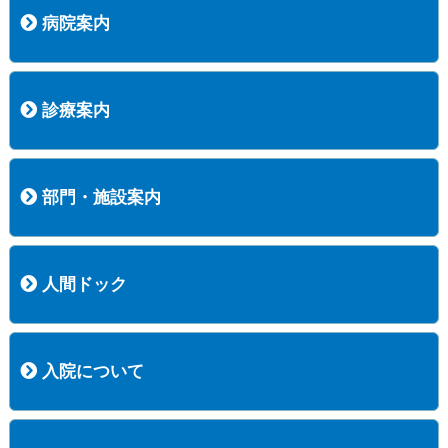
病院案内
病院長挨拶
概況
沿革
協愛会基本理念
患者さんの権利など
医療安全への取り組み
保険医療機関等に係る掲示について
新創業中期経営計画
組織図
病院機能評価
阿知須共立病院 行動計画
一般事業主行動計画（女性新法版）
診療実績
広報案内
交通アクセス
診療案内
内科
外科
整形外科
脳神経外科
透析センター
禁煙外来
認知症外来
睡眠時無呼吸外来
ストーマ外来
減酒外来
医師の紹介
外来担当表
診療時間・受診の手順
訪問診療
部門・施設案内
医療技術部
看護部
居宅介護支援事業所
訪問看護ステーションすこやかナース
訪問リハビリテーション
地域連携室
サービスセンター
人間ドック
コース案内
検査項目一覧
健診のようす
健診予約ネット申込
健診機関についての重要事項に関する規程の概要
保健指導についての重要事項に関する規程の概要
入院について
入院について
入院時の手続き
入院時のお願い