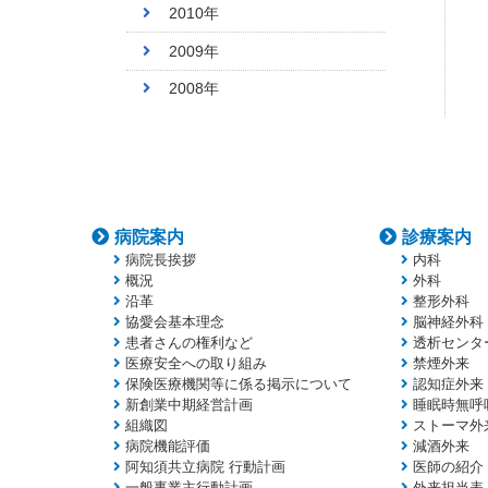
2010年
2009年
2008年
病院案内
診療案内
病院長挨拶
内科
概況
外科
沿革
整形外科
協愛会基本理念
脳神経外科
患者さんの権利など
透析センタ
医療安全への取り組み
禁煙外来
保険医療機関等に係る掲示について
認知症外来
新創業中期経営計画
睡眠時無呼
組織図
ストーマ外
病院機能評価
減酒外来
阿知須共立病院 行動計画
医師の紹介
一般事業主行動計画
外来担当表