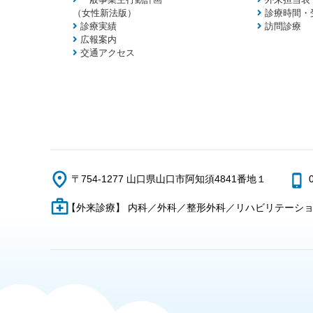
（女性新法版）
診療時間・
診療実績
訪問診療
広報案内
交通アクセス
〒754-1277 山口県山口市阿知須4841番地１
【外来診療】 内科／外科／整形外科／リハビリテーシ