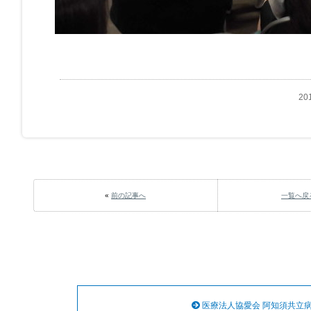
20
«
前の記事へ
一覧へ戻
医療法人協愛会 阿知須共立