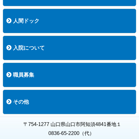
医療技術部
看護部
居宅介護支援事業所
訪問看護ステーションすこやかナース
訪問リハビリテーション
地域連携室
サービスセンター
人間ドック
コース案内
検査項目一覧
健診のようす
健診予約ネット申込
健診機関についての重要事項に関する規程の概要
保健指導についての重要事項に関する規程の概要
入院について
入院について
入院時の手続き
入院時のお願い
職員募集
職員募集
募集要項の一覧
福利厚生
募集要項（経験者採用）
募集要項（新卒採用）
採用専用フォーム
その他
お知らせ
お問い合わせ
関連リンク
個人情報保護方針
キャラクター紹介
いただいたご意見
よくある質問
〒754-1277 山口県山口市阿知須4841番地１
0836-65-2200（代）