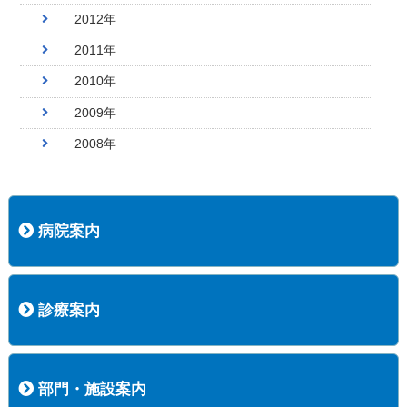
2012年
2011年
2010年
2009年
2008年
病院案内
病院長挨拶
概況
沿革
協愛会基本理念
患者さんの権利など
医療安全への取り組み
保険医療機関等に係る掲示について
新創業中期経営計画
組織図
病院機能評価
阿知須共立病院 行動計画
一般事業主行動計画（女性新法版）
診療実績
広報案内
交通アクセス
診療案内
内科
外科
整形外科
脳神経外科
透析センター
禁煙外来
認知症外来
睡眠時無呼吸外来
ストーマ外来
減酒外来
医師の紹介
外来担当表
診療時間・受診の手順
訪問診療
部門・施設案内