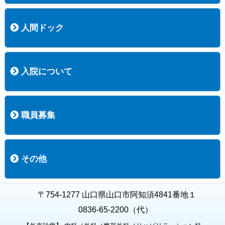
医療技術部
看護部
居宅介護支援事業所
訪問看護ステーションすこやかナース
訪問リハビリテーション
地域連携室
サービスセンター
人間ドック
コース案内
検査項目一覧
健診のようす
健診予約ネット申込
健診機関についての重要事項に関する規程の概要
保健指導についての重要事項に関する規程の概要
入院について
入院について
入院時の手続き
入院時のお願い
職員募集
職員募集
募集要項の一覧
福利厚生
募集要項（経験者採用）
募集要項（新卒採用）
採用専用フォーム
その他
お知らせ
お問い合わせ
関連リンク
個人情報保護方針
キャラクター紹介
いただいたご意見
よくある質問
〒754-1277 山口県山口市阿知須4841番地１
0836-65-2200（代）