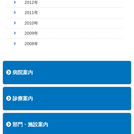
2012年
2011年
2010年
2009年
2008年
病院案内
病院長挨拶
概況
沿革
協愛会基本理念
患者さんの権利など
医療安全への取り組み
保険医療機関等に係る掲示について
新創業中期経営計画
組織図
病院機能評価
阿知須共立病院 行動計画
一般事業主行動計画（女性新法版）
診療実績
広報案内
交通アクセス
診療案内
内科
外科
整形外科
脳神経外科
透析センター
禁煙外来
認知症外来
睡眠時無呼吸外来
ストーマ外来
減酒外来
医師の紹介
外来担当表
診療時間・受診の手順
訪問診療
部門・施設案内