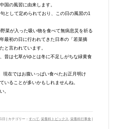
中国の風習に由来します。
節句として定められており、この日の風習の1
の野菜が入った吸い物を食べて無病息災を祈る
年最初の日に行われてきた日本の「若菜摘
たと言われています。
、昔は七草がゆとは冬に不足しがちな緑黄食
。現在ではお腹いっぱい食べたお正月明け
ていることが多いかもしれませんね。
い。
月1日 | カテゴリー：
すべて
,
栄養科トピックス
,
栄養科行事食
|