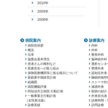
2010年
2009年
2008年
病院案内
診療案内
病院長挨拶
内科
概況
外科
沿革
整形外科
協愛会基本理念
脳神経外科
患者さんの権利など
透析センタ
医療安全への取り組み
禁煙外来
保険医療機関等に係る掲示について
認知症外来
新創業中期経営計画
睡眠時無呼
組織図
ストーマ外
病院機能評価
減酒外来
阿知須共立病院 行動計画
医師の紹介
一般事業主行動計画
外来担当表
（女性新法版）
診療時間・
診療実績
訪問診療