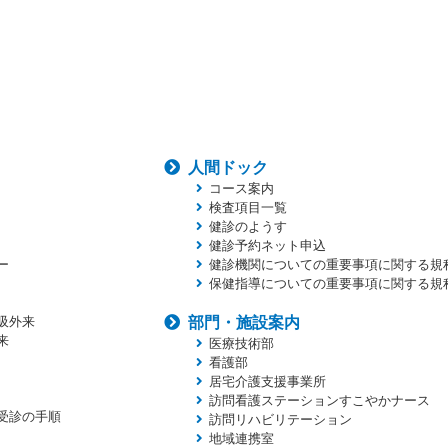
人間ドック
コース案内
検査項目一覧
健診のようす
健診予約ネット申込
ー
健診機関についての重要事項に関する規
保健指導についての重要事項に関する規
吸外来
部門・施設案内
来
医療技術部
看護部
居宅介護支援事業所
訪問看護ステーションすこやかナース
受診の手順
訪問リハビリテーション
地域連携室