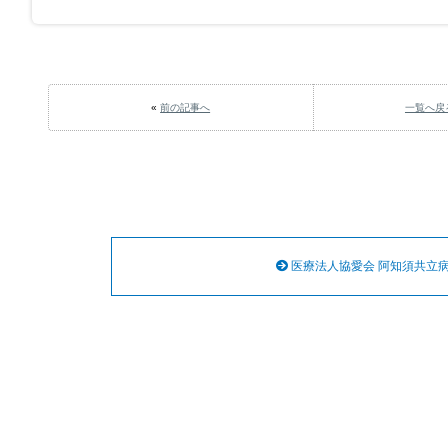
«
前の記事へ
一覧へ戻
医療法人協愛会 阿知須共立