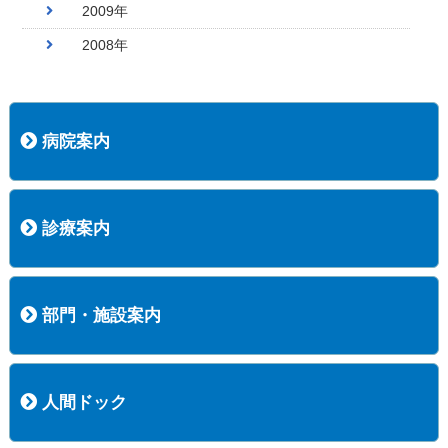
2009年
2008年
病院案内
病院長挨拶
概況
沿革
協愛会基本理念
患者さんの権利など
医療安全への取り組み
保険医療機関等に係る掲示について
新創業中期経営計画
組織図
病院機能評価
阿知須共立病院 行動計画
一般事業主行動計画（女性新法版）
診療実績
広報案内
交通アクセス
診療案内
内科
外科
整形外科
脳神経外科
透析センター
禁煙外来
認知症外来
睡眠時無呼吸外来
ストーマ外来
減酒外来
医師の紹介
外来担当表
診療時間・受診の手順
訪問診療
部門・施設案内
医療技術部
看護部
居宅介護支援事業所
訪問看護ステーションすこやかナース
訪問リハビリテーション
地域連携室
サービスセンター
人間ドック