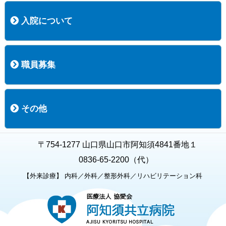
コース案内
検査項目一覧
健診のようす
健診予約ネット申込
健診機関についての重要事項に関する規程の概要
保健指導についての重要事項に関する規程の概要
入院について
入院について
入院時の手続き
入院時のお願い
職員募集
職員募集
募集要項の一覧
福利厚生
募集要項（経験者採用）
募集要項（新卒採用）
採用専用フォーム
その他
お知らせ
お問い合わせ
関連リンク
個人情報保護方針
キャラクター紹介
いただいたご意見
よくある質問
〒754-1277 山口県山口市阿知須4841番地１
0836-65-2200（代）
【外来診療】 内科／外科／整形外科／リハビリテーション科