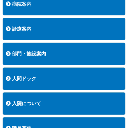
病院案内
病院長挨拶
概況
沿革
協愛会基本理念
患者さんの権利など
医療安全への取り組み
保険医療機関等に係る掲示について
新創業中期経営計画
組織図
病院機能評価
阿知須共立病院 行動計画
一般事業主行動計画（女性新法版）
診療実績
広報案内
交通アクセス
診療案内
内科
外科
整形外科
脳神経外科
透析センター
禁煙外来
認知症外来
睡眠時無呼吸外来
ストーマ外来
減酒外来
医師の紹介
外来担当表
診療時間・受診の手順
訪問診療
部門・施設案内
医療技術部
看護部
居宅介護支援事業所
訪問看護ステーションすこやかナース
訪問リハビリテーション
地域連携室
サービスセンター
人間ドック
コース案内
検査項目一覧
健診のようす
健診予約ネット申込
健診機関についての重要事項に関する規程の概要
保健指導についての重要事項に関する規程の概要
入院について
入院について
入院時の手続き
入院時のお願い