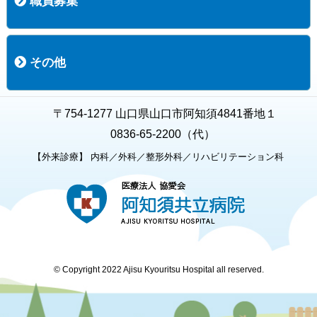
職員募集
職員募集
募集要項の一覧
福利厚生
募集要項（経験者採用）
募集要項（新卒採用）
採用専用フォーム
その他
お知らせ
お問い合わせ
関連リンク
個人情報保護方針
キャラクター紹介
いただいたご意見
よくある質問
〒754-1277 山口県山口市阿知須4841番地１
0836-65-2200（代）
【外来診療】 内科／外科／整形外科／リハビリテーション科
© Copyright 2022 Ajisu Kyouritsu Hospital all reserved.