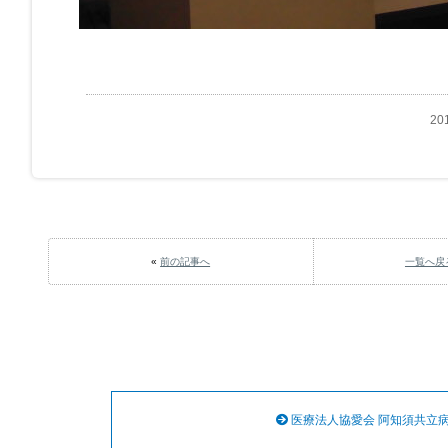
20
«
前の記事へ
一覧へ戻
医療法人協愛会 阿知須共立