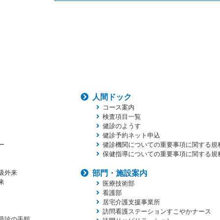
人間ドック
コース案内
検査項目一覧
健診のようす
健診予約ネット申込
ー
健診機関についての重要事項に関する規
保健指導についての重要事項に関する規
吸外来
部門・施設案内
来
医療技術部
看護部
居宅介護支援事業所
訪問看護ステーションすこやかナース
受診の手順