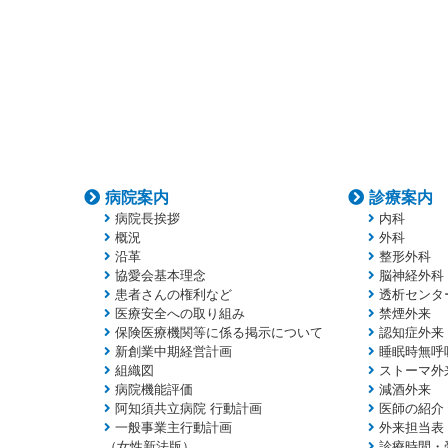
病院案内
診療案内
病院長挨拶
内科
概況
外科
沿革
整形外科
協愛会基本理念
脳神経外科
患者さんの権利など
透析センタ
医療安全への取り組み
禁煙外来
保険医療機関等に係る掲示について
認知症外来
新創業中期経営計画
睡眠時無呼
組織図
ストーマ外
病院機能評価
減酒外来
阿知須共立病院 行動計画
医師の紹介
一般事業主行動計画
外来担当表
（女性新法版）
診療時間・