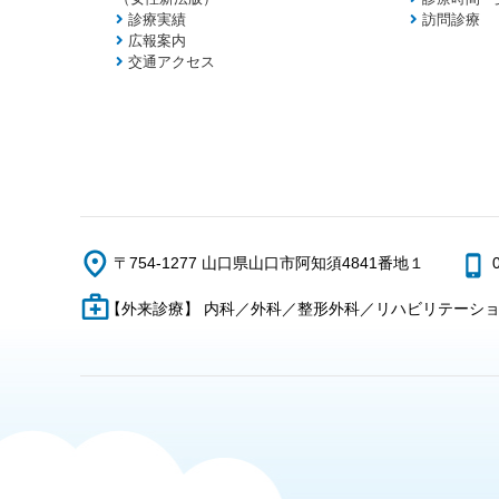
診療実績
訪問診療
広報案内
交通アクセス
〒754-1277 山口県山口市阿知須4841番地１
【外来診療】 内科／外科／整形外科／リハビリテーシ