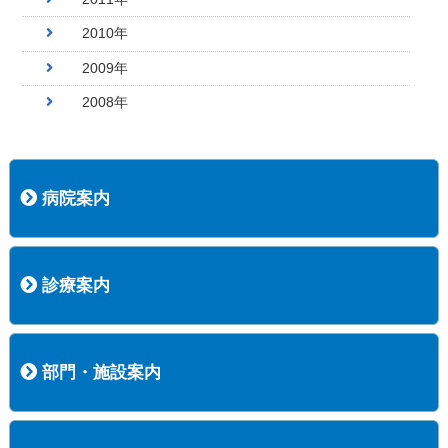
2010年
2009年
2008年
病院案内
病院長挨拶
概況
沿革
協愛会基本理念
患者さんの権利など
医療安全への取り組み
保険医療機関等に係る掲示について
新創業中期経営計画
組織図
病院機能評価
阿知須共立病院 行動計画
一般事業主行動計画（女性新法版）
診療実績
広報案内
交通アクセス
診療案内
内科
外科
整形外科
脳神経外科
透析センター
禁煙外来
認知症外来
睡眠時無呼吸外来
ストーマ外来
減酒外来
医師の紹介
外来担当表
診療時間・受診の手順
訪問診療
部門・施設案内
医療技術部
看護部
居宅介護支援事業所
訪問看護ステーションすこやかナース
訪問リハビリテーション
地域連携室
サービスセンター