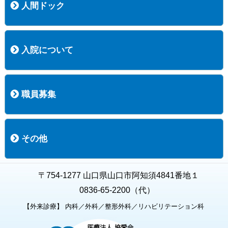
人間ドック
コース案内
検査項目一覧
健診のようす
健診予約ネット申込
健診機関についての重要事項に関する規程の概要
保健指導についての重要事項に関する規程の概要
入院について
入院について
入院時の手続き
入院時のお願い
職員募集
職員募集
募集要項の一覧
福利厚生
募集要項（経験者採用）
募集要項（新卒採用）
採用専用フォーム
その他
お知らせ
お問い合わせ
関連リンク
個人情報保護方針
キャラクター紹介
いただいたご意見
よくある質問
〒754-1277 山口県山口市阿知須4841番地１
0836-65-2200（代）
【外来診療】 内科／外科／整形外科／リハビリテーション科