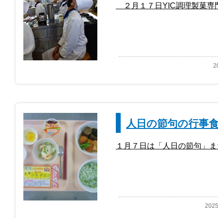
２月１７日YIC調理製菓専
2
人日の節句の行事
１月７日は「人日の節句」ま
202