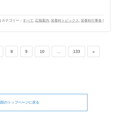
 | カテゴリー：
すべて
,
広報案内
,
栄養科トピックス
,
栄養科行事食
|
8
9
10
…
133
»
病院のトップページに戻る