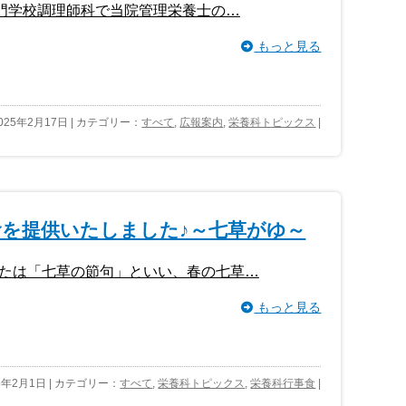
門学校調理師科で当院管理栄養士の…
もっと見る
025年2月17日 | カテゴリー：
すべて
,
広報案内
,
栄養科トピックス
|
食を提供いたしました♪～七草がゆ～
たは「七草の節句」といい、春の七草…
もっと見る
5年2月1日 | カテゴリー：
すべて
,
栄養科トピックス
,
栄養科行事食
|