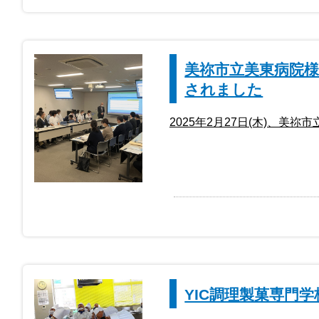
美祢市立美東病院
されました
2025年2月27日(木)、美
YIC調理製菓専門