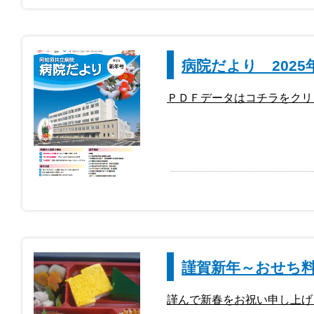
病院だより 2025
ＰＤＦデータはコチラをクリ
謹賀新年～おせち料理
謹んで新春をお祝い申し上げ