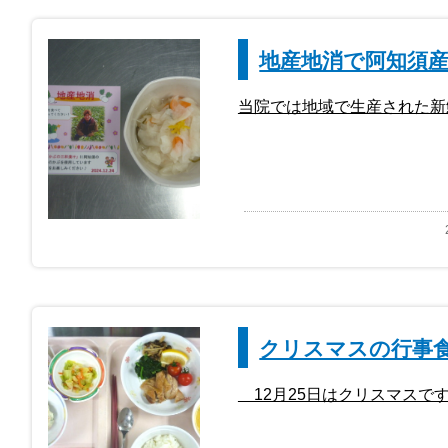
地産地消で阿知須産
当院では地域で生産された新
クリスマスの行事
12月25日はクリスマスで