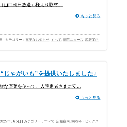
AB（山口朝日放送）様より取材…
もっと見る
2日 | カテゴリー：
重要なお知らせ
,
すべて
,
病院ニュース
,
広報案内
|
“じゃがいも”を提供いたしました♪
鮮な野菜を使って、入院患者さまに安…
もっと見る
2025年3月5日 | カテゴリー：
すべて
,
広報案内
,
栄養科トピックス
|