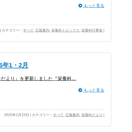
もっと見る
 | カテゴリー：
すべて
,
広報案内
,
栄養科トピックス
,
栄養科行事食
|
5年1・2月
養科だより』を更新しました『栄養科…
もっと見る
2025年1月15日 | カテゴリー：
すべて
,
広報案内
,
栄養科だより
|