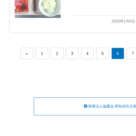
2025年1月6日
«
1
2
3
4
5
6
7
医療法人協愛会 阿知須共立