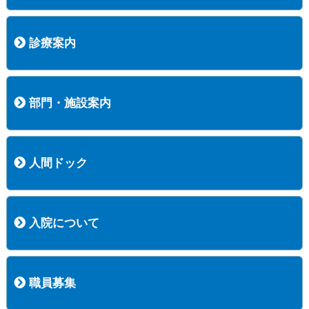
病院長挨拶
概況
沿革
協愛会基本理念
患者さんの権利など
医療安全への取り組み
保険医療機関等に係る掲示について
新創業中期経営計画
組織図
病院機能評価
阿知須共立病院 行動計画
一般事業主行動計画（女性新法版）
診療実績
広報案内
交通アクセス
診療案内
内科
外科
整形外科
脳神経外科
透析センター
禁煙外来
認知症外来
睡眠時無呼吸外来
ストーマ外来
減酒外来
医師の紹介
外来担当表
診療時間・受診の手順
訪問診療
部門・施設案内
医療技術部
看護部
居宅介護支援事業所
訪問看護ステーションすこやかナース
訪問リハビリテーション
地域連携室
サービスセンター
人間ドック
コース案内
検査項目一覧
健診のようす
健診予約ネット申込
健診機関についての重要事項に関する規程の概要
保健指導についての重要事項に関する規程の概要
入院について
入院について
入院時の手続き
入院時のお願い
職員募集