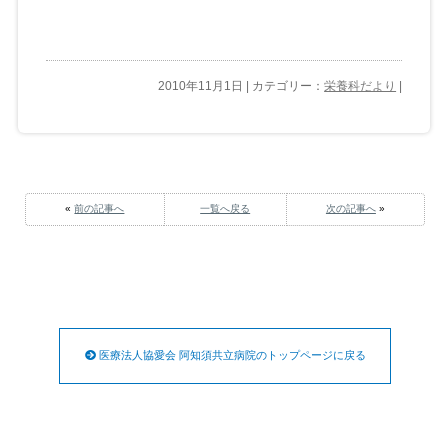
2010年11月1日 | カテゴリー：
栄養科だより
|
«
前の記事へ
一覧へ戻る
次の記事へ
»
医療法人協愛会 阿知須共立病院のトップページに戻る