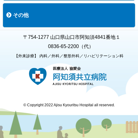
職員募集
募集要項の一覧
福利厚生
募集要項（経験者採用）
募集要項（新卒採用）
採用専用フォーム
その他
お知らせ
お問い合わせ
関連リンク
個人情報保護方針
キャラクター紹介
いただいたご意見
よくある質問
〒754-1277 山口県山口市阿知須4841番地１
0836-65-2200（代）
【外来診療】 内科／外科／整形外科／リハビリテーション科
© Copyright 2022 Ajisu Kyouritsu Hospital all reserved.