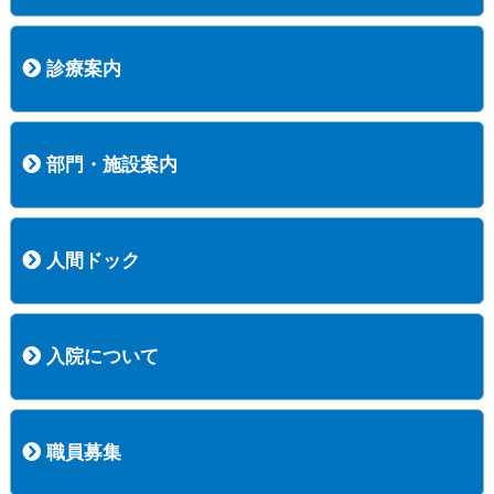
病院長挨拶
概況
沿革
協愛会基本理念
患者さんの権利など
医療安全への取り組み
保険医療機関等に係る掲示について
新創業中期経営計画
組織図
病院機能評価
阿知須共立病院 行動計画
一般事業主行動計画（女性新法版）
診療実績
広報案内
交通アクセス
診療案内
内科
外科
整形外科
脳神経外科
透析センター
禁煙外来
認知症外来
睡眠時無呼吸外来
ストーマ外来
減酒外来
医師の紹介
外来担当表
診療時間・受診の手順
訪問診療
部門・施設案内
医療技術部
看護部
居宅介護支援事業所
訪問看護ステーションすこやかナース
訪問リハビリテーション
地域連携室
サービスセンター
人間ドック
コース案内
検査項目一覧
健診のようす
健診予約ネット申込
健診機関についての重要事項に関する規程の概要
保健指導についての重要事項に関する規程の概要
入院について
入院について
入院時の手続き
入院時のお願い
職員募集