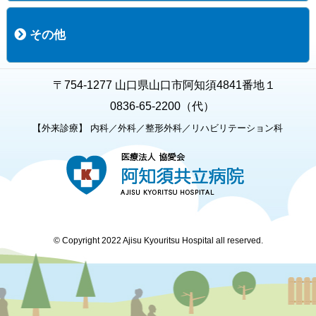
職員募集
募集要項の一覧
福利厚生
募集要項（経験者採用）
募集要項（新卒採用）
採用専用フォーム
その他
お知らせ
お問い合わせ
関連リンク
個人情報保護方針
キャラクター紹介
いただいたご意見
よくある質問
〒754-1277 山口県山口市阿知須4841番地１
0836-65-2200（代）
【外来診療】 内科／外科／整形外科／リハビリテーション科
© Copyright 2022 Ajisu Kyouritsu Hospital all reserved.