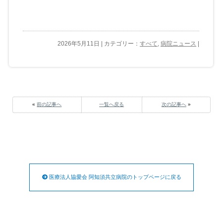
2026年5月11日 | カテゴリー：
すべて
,
病院ニュース
|
«
前の記事へ
一覧へ戻る
次の記事へ
»
医療法人協愛会 阿知須共立病院のトップページに戻る