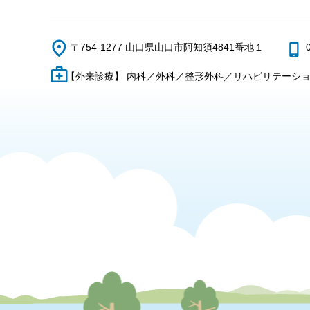
〒754-1277 山口県山口市阿知須4841番地１
【外来診療】 内科／外科／整形外科／リハビリテーシ