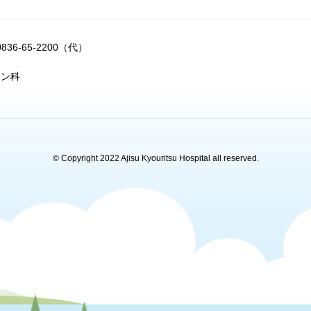
0836-65-2200（代）
ョン科
© Copyright 2022 Ajisu Kyouritsu Hospital all reserved.