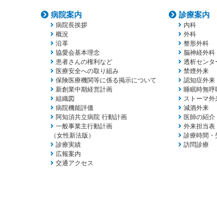
病院案内
診療案内
病院長挨拶
内科
概況
外科
沿革
整形外科
協愛会基本理念
脳神経外科
患者さんの権利など
透析センタ
医療安全への取り組み
禁煙外来
保険医療機関等に係る掲示について
認知症外来
新創業中期経営計画
睡眠時無呼
組織図
ストーマ外
病院機能評価
減酒外来
阿知須共立病院 行動計画
医師の紹介
一般事業主行動計画
外来担当表
（女性新法版）
診療時間・
診療実績
訪問診療
広報案内
交通アクセス