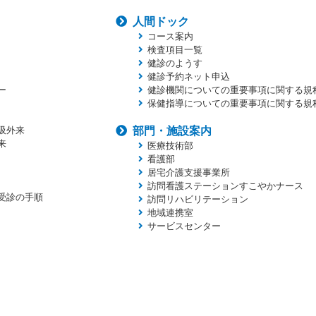
人間ドック
コース案内
検査項目一覧
健診のようす
健診予約ネット申込
ー
健診機関についての重要事項に関する規
保健指導についての重要事項に関する規
吸外来
部門・施設案内
来
医療技術部
看護部
居宅介護支援事業所
訪問看護ステーションすこやかナース
受診の手順
訪問リハビリテーション
地域連携室
サービスセンター