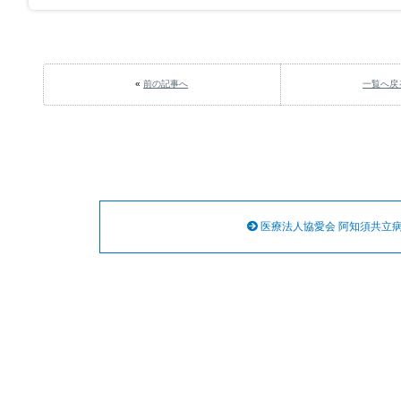
«
前の記事へ
一覧へ戻
医療法人協愛会 阿知須共立