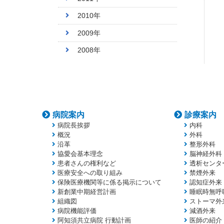
2010年
2009年
2008年
病院案内
診療案内
病院長挨拶
内科
概況
外科
沿革
整形外科
協愛会基本理念
脳神経外科
患者さんの権利など
透析センタ
医療安全への取り組み
禁煙外来
保険医療機関等に係る掲示について
認知症外来
新創業中期経営計画
睡眠時無呼
組織図
ストーマ外
病院機能評価
減酒外来
阿知須共立病院 行動計画
医師の紹介