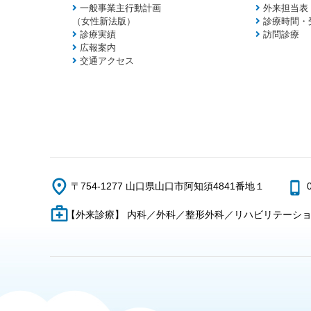
一般事業主行動計画
外来担当表
（女性新法版）
診療時間・
診療実績
訪問診療
広報案内
交通アクセス
〒754-1277 山口県山口市阿知須4841番地１
【外来診療】 内科／外科／整形外科／リハビリテーシ