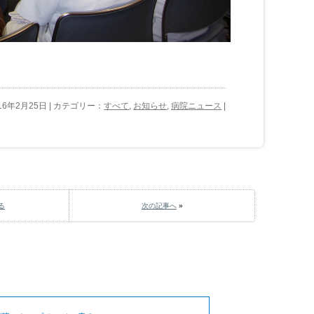
16年2月25日 | カテゴリー：
すべて
,
お知らせ
,
病院ニュース
|
る
次の記事へ
»