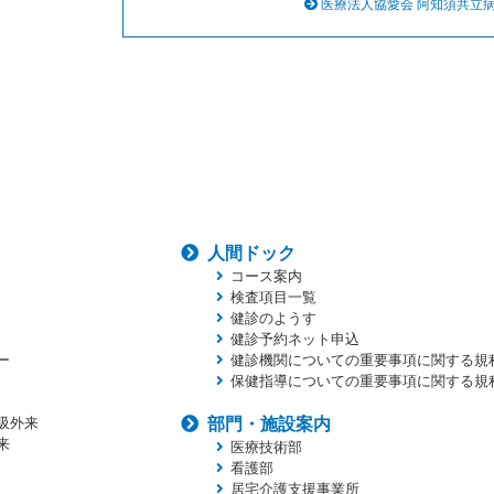
医療法人協愛会 阿知須共立
人間ドック
コース案内
検査項目一覧
健診のようす
健診予約ネット申込
ー
健診機関についての重要事項に関する規
保健指導についての重要事項に関する規
吸外来
部門・施設案内
来
医療技術部
看護部
居宅介護支援事業所