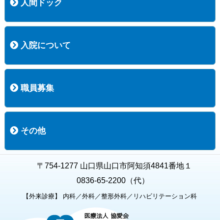
人間ドック
コース案内
検査項目一覧
健診のようす
健診予約ネット申込
健診機関についての重要事項に関する規程の概要
保健指導についての重要事項に関する規程の概要
入院について
入院について
入院時の手続き
入院時のお願い
職員募集
職員募集
募集要項の一覧
福利厚生
募集要項（経験者採用）
募集要項（新卒採用）
採用専用フォーム
その他
お知らせ
お問い合わせ
関連リンク
個人情報保護方針
キャラクター紹介
いただいたご意見
よくある質問
〒754-1277 山口県山口市阿知須4841番地１
0836-65-2200（代）
【外来診療】 内科／外科／整形外科／リハビリテーション科