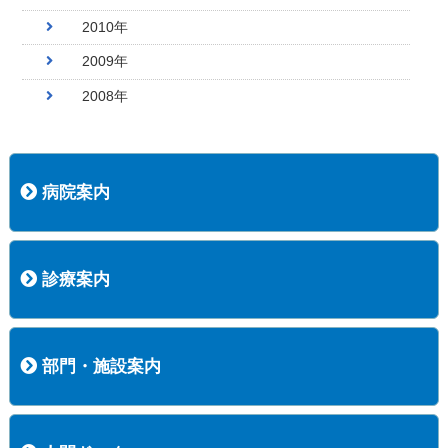
2010年
2009年
2008年
病院案内
病院長挨拶
概況
沿革
協愛会基本理念
患者さんの権利など
医療安全への取り組み
保険医療機関等に係る掲示について
新創業中期経営計画
組織図
病院機能評価
阿知須共立病院 行動計画
一般事業主行動計画（女性新法版）
診療実績
広報案内
交通アクセス
診療案内
内科
外科
整形外科
脳神経外科
透析センター
禁煙外来
認知症外来
睡眠時無呼吸外来
ストーマ外来
減酒外来
医師の紹介
外来担当表
診療時間・受診の手順
訪問診療
部門・施設案内
医療技術部
看護部
居宅介護支援事業所
訪問看護ステーションすこやかナース
訪問リハビリテーション
地域連携室
サービスセンター