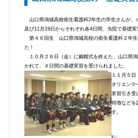
山口県鴻城高校衛生看護科2年生の学生さんが、オリ
及び11月19日からそれぞれ各4日間、当院で基
第４６回生 山口県鴻城高校の衛生看護科２年生
た！
１０月２６日（金）に戴帽式を終えた、山口県鴻
かれて、４日間の基礎実習を受けられました。
１１月５日
オリエンテ
実習引き受
特徴などを