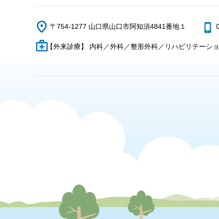
〒754-1277 山口県山口市阿知須4841番地１
【外来診療】 内科／外科／整形外科／リハビリテーシ