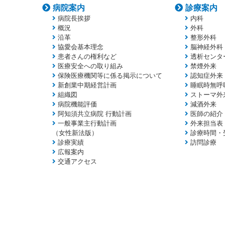
病院案内
診療案内
病院長挨拶
内科
概況
外科
沿革
整形外科
協愛会基本理念
脳神経外科
患者さんの権利など
透析センタ
医療安全への取り組み
禁煙外来
保険医療機関等に係る掲示について
認知症外来
新創業中期経営計画
睡眠時無呼
組織図
ストーマ外
病院機能評価
減酒外来
阿知須共立病院 行動計画
医師の紹介
一般事業主行動計画
外来担当表
（女性新法版）
診療時間・
診療実績
訪問診療
広報案内
交通アクセス