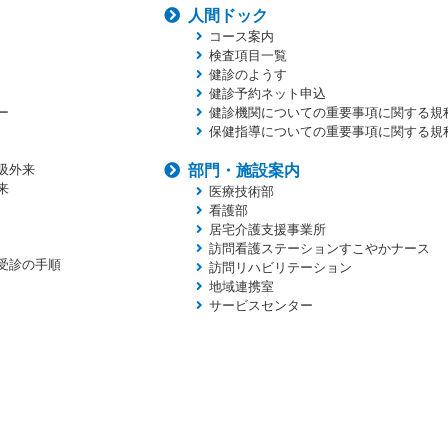
人間ドック
コース案内
検査項目一覧
健診のようす
健診予約ネット申込
ー
健診機関についての重要事項に関する規
保健指導についての重要事項に関する規
吸外来
部門・施設案内
来
医療技術部
看護部
居宅介護支援事業所
訪問看護ステーションすこやかナース
受診の手順
訪問リハビリテーション
地域連携室
サービスセンター