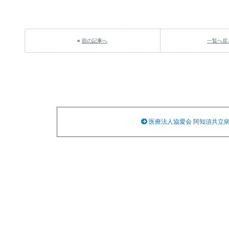
«
前の記事へ
一覧へ戻
医療法人協愛会 阿知須共立