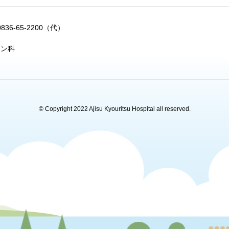
0836-65-2200（代）
ョン科
© Copyright 2022 Ajisu Kyouritsu Hospital all reserved.