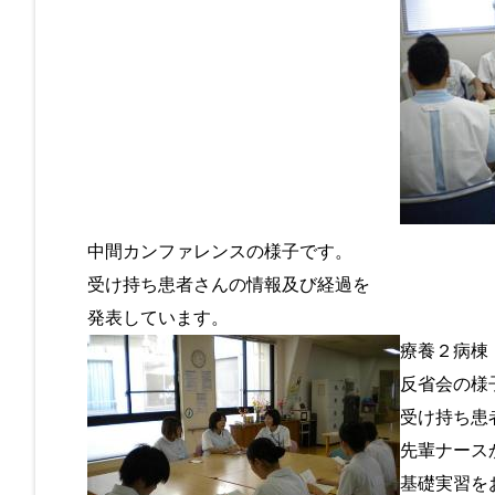
中間カンファレンスの様子です。
受け持ち患者さんの情報及び経過を
発表しています。
療養２病棟
反省会の様
受け持ち患
先輩ナース
基礎実習を