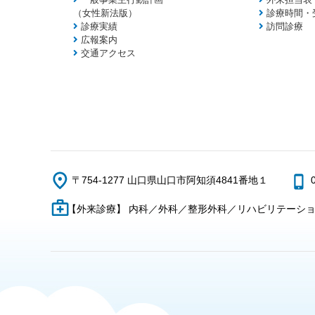
（女性新法版）
診療時間・
診療実績
訪問診療
広報案内
交通アクセス
〒754-1277 山口県山口市阿知須4841番地１
【外来診療】 内科／外科／整形外科／リハビリテーシ