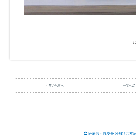
2
«
前の記事へ
一覧へ戻
医療法人協愛会 阿知須共立