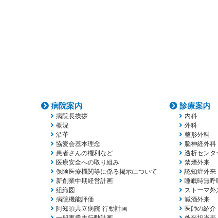
病院案内
診療案内
病院長挨拶
内科
概況
外科
沿革
整形外科
協愛会基本理念
脳神経外科
患者さんの権利など
透析センタ
医療安全への取り組み
禁煙外来
保険医療機関等に係る掲示について
認知症外来
新創業中期経営計画
睡眠時無呼
組織図
ストーマ外
病院機能評価
減酒外来
阿知須共立病院 行動計画
医師の紹介
一般事業主行動計画
外来担当表