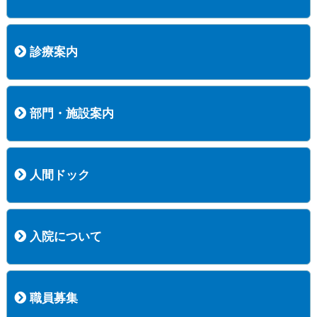
病院長挨拶
概況
沿革
協愛会基本理念
患者さんの権利など
医療安全への取り組み
保険医療機関等に係る掲示について
新創業中期経営計画
組織図
病院機能評価
阿知須共立病院 行動計画
一般事業主行動計画（女性新法版）
診療実績
広報案内
交通アクセス
診療案内
内科
外科
整形外科
脳神経外科
透析センター
禁煙外来
認知症外来
睡眠時無呼吸外来
ストーマ外来
減酒外来
医師の紹介
外来担当表
診療時間・受診の手順
訪問診療
部門・施設案内
医療技術部
看護部
居宅介護支援事業所
訪問看護ステーションすこやかナース
訪問リハビリテーション
地域連携室
サービスセンター
人間ドック
コース案内
検査項目一覧
健診のようす
健診予約ネット申込
健診機関についての重要事項に関する規程の概要
保健指導についての重要事項に関する規程の概要
入院について
入院について
入院時の手続き
入院時のお願い
職員募集