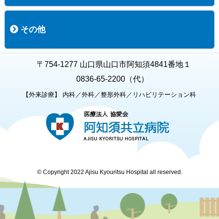
職員募集
募集要項の一覧
福利厚生
募集要項（経験者採用）
募集要項（新卒採用）
採用専用フォーム
その他
お知らせ
お問い合わせ
関連リンク
個人情報保護方針
キャラクター紹介
いただいたご意見
よくある質問
〒754-1277 山口県山口市阿知須4841番地１
0836-65-2200（代）
【外来診療】 内科／外科／整形外科／リハビリテーション科
© Copyright 2022 Ajisu Kyouritsu Hospital all reserved.