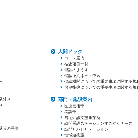
人間ドック
コース案内
検査項目一覧
健診のようす
健診予約ネット申込
ー
健診機関についての重要事項に関する規
保健指導についての重要事項に関する規
吸外来
部門・施設案内
来
医療技術部
看護部
居宅介護支援事業所
訪問看護ステーションすこやかナース
受診の手順
訪問リハビリテーション
地域連携室