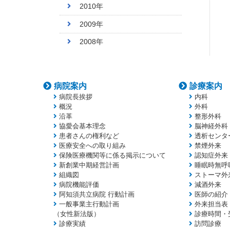
2010年
2009年
2008年
病院案内
診療案内
病院長挨拶
内科
概況
外科
沿革
整形外科
協愛会基本理念
脳神経外科
患者さんの権利など
透析センタ
医療安全への取り組み
禁煙外来
保険医療機関等に係る掲示について
認知症外来
新創業中期経営計画
睡眠時無呼
組織図
ストーマ外
病院機能評価
減酒外来
阿知須共立病院 行動計画
医師の紹介
一般事業主行動計画
外来担当表
（女性新法版）
診療時間・
診療実績
訪問診療