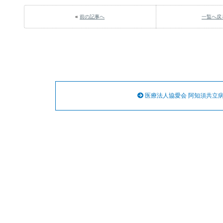
«
前の記事へ
一覧へ戻
医療法人協愛会 阿知須共立