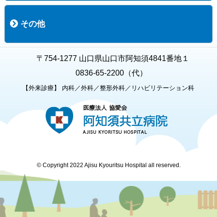
職員募集
募集要項の一覧
福利厚生
募集要項（経験者採用）
募集要項（新卒採用）
採用専用フォーム
その他
お知らせ
お問い合わせ
関連リンク
個人情報保護方針
キャラクター紹介
いただいたご意見
よくある質問
〒754-1277 山口県山口市阿知須4841番地１
0836-65-2200（代）
【外来診療】 内科／外科／整形外科／リハビリテーション科
© Copyright 2022 Ajisu Kyouritsu Hospital all reserved.