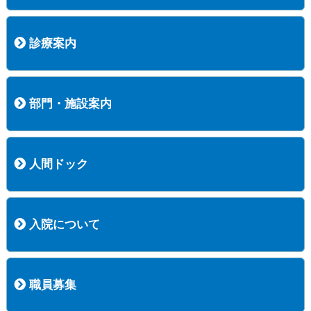
病院長挨拶
概況
沿革
協愛会基本理念
患者さんの権利など
医療安全への取り組み
保険医療機関等に係る掲示について
新創業中期経営計画
組織図
病院機能評価
阿知須共立病院 行動計画
一般事業主行動計画（女性新法版）
診療実績
広報案内
交通アクセス
診療案内
内科
外科
整形外科
脳神経外科
透析センター
禁煙外来
認知症外来
睡眠時無呼吸外来
ストーマ外来
減酒外来
医師の紹介
外来担当表
診療時間・受診の手順
訪問診療
部門・施設案内
医療技術部
看護部
居宅介護支援事業所
訪問看護ステーションすこやかナース
訪問リハビリテーション
地域連携室
サービスセンター
人間ドック
コース案内
検査項目一覧
健診のようす
健診予約ネット申込
健診機関についての重要事項に関する規程の概要
保健指導についての重要事項に関する規程の概要
入院について
入院について
入院時の手続き
入院時のお願い
職員募集