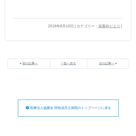
2018年8月10日 | カテゴリー：
栄養科だより
|
«
前の記事へ
一覧へ戻る
次の記事へ
»
医療法人協愛会 阿知須共立病院のトップページに戻る