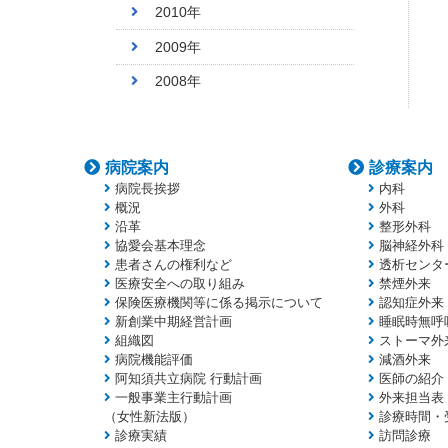
2010年
2009年
2008年
病院案内
診療案内
病院長挨拶
内科
概況
外科
沿革
整形外科
協愛会基本理念
脳神経外科
患者さんの権利など
透析センタ
医療安全への取り組み
禁煙外来
保険医療機関等に係る掲示について
認知症外来
新創業中期経営計画
睡眠時無呼
組織図
ストーマ外
病院機能評価
減酒外来
阿知須共立病院 行動計画
医師の紹介
一般事業主行動計画
外来担当表
（女性新法版）
診療時間・
診療実績
訪問診療