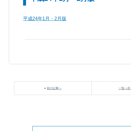
平成24年1月・2月版
«
前の記事へ
一覧へ戻