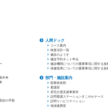
人間ドック
コース案内
検査項目一覧
健診のようす
健診予約ネット申込
ー
健診機関についての重要事項に関する規
保健指導についての重要事項に関する規
吸外来
部門・施設案内
来
医療技術部
看護部
居宅介護支援事業所
訪問看護ステーションすこやかナース
受診の手順
訪問リハビリテーション
地域連携室