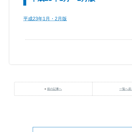
平成23年1月・2月版
«
前の記事へ
一覧へ戻