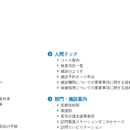
人間ドック
コース案内
検査項目一覧
健診のようす
健診予約ネット申込
ー
健診機関についての重要事項に関する規
保健指導についての重要事項に関する規
吸外来
部門・施設案内
来
医療技術部
看護部
居宅介護支援事業所
訪問看護ステーションすこやかナース
受診の手順
訪問リハビリテーション