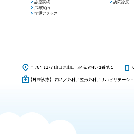
診療実績
訪問診療
広報案内
交通アクセス
〒754-1277 山口県山口市阿知須4841番地１
【外来診療】 内科／外科／整形外科／リハビリテーシ