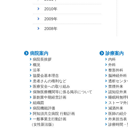
2010年
2009年
2008年
病院案内
診療案内
病院長挨拶
内科
概況
外科
沿革
整形外科
協愛会基本理念
脳神経外科
患者さんの権利など
透析センタ
医療安全への取り組み
禁煙外来
保険医療機関等に係る掲示について
認知症外来
新創業中期経営計画
睡眠時無呼
組織図
ストーマ外
病院機能評価
減酒外来
阿知須共立病院 行動計画
医師の紹介
一般事業主行動計画
外来担当表
（女性新法版）
診療時間・