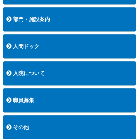
内科
外科
整形外科
脳神経外科
透析センター
禁煙外来
認知症外来
睡眠時無呼吸外来
ストーマ外来
減酒外来
医師の紹介
外来担当表
診療時間・受診の手順
訪問診療
部門・施設案内
医療技術部
看護部
居宅介護支援事業所
訪問看護ステーションすこやかナース
訪問リハビリテーション
地域連携室
サービスセンター
人間ドック
コース案内
検査項目一覧
健診のようす
健診予約ネット申込
健診機関についての重要事項に関する規程の概要
保健指導についての重要事項に関する規程の概要
入院について
入院について
入院時の手続き
入院時のお願い
職員募集
職員募集
募集要項の一覧
福利厚生
募集要項（経験者採用）
募集要項（新卒採用）
採用専用フォーム
その他