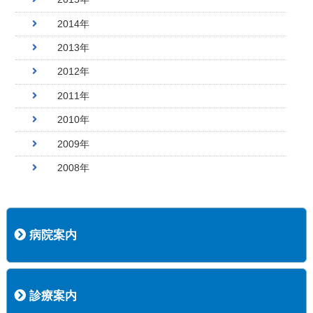
2014年
2013年
2012年
2011年
2010年
2009年
2008年
病院案内
病院長挨拶
概況
沿革
協愛会基本理念
患者さんの権利など
医療安全への取り組み
保険医療機関等に係る掲示について
新創業中期経営計画
組織図
病院機能評価
阿知須共立病院 行動計画
一般事業主行動計画（女性新法版）
診療実績
広報案内
交通アクセス
診療案内