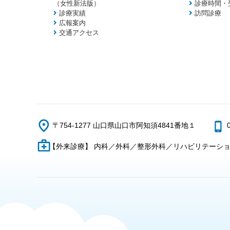
（女性新法版）
診療時間・
診療実績
訪問診療
広報案内
交通アクセス
〒754-1277 山口県山口市阿知須4841番地１
【外来診療】 内科／外科／整形外科／リハビリテーシ