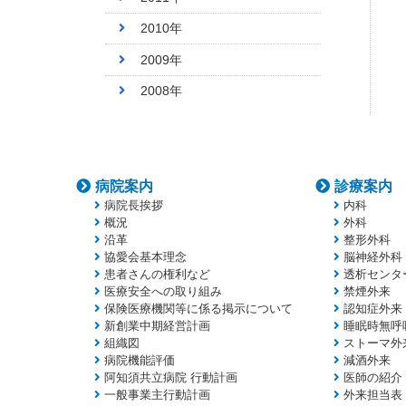
2010年
2009年
2008年
病院案内
診療案内
病院長挨拶
内科
概況
外科
沿革
整形外科
協愛会基本理念
脳神経外科
患者さんの権利など
透析センタ
医療安全への取り組み
禁煙外来
保険医療機関等に係る掲示について
認知症外来
新創業中期経営計画
睡眠時無呼
組織図
ストーマ外
病院機能評価
減酒外来
阿知須共立病院 行動計画
医師の紹介
一般事業主行動計画
外来担当表