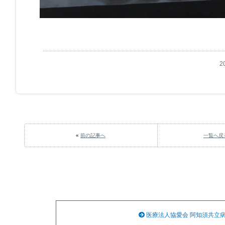
2
«
前の記事へ
一覧へ戻
医療法人協愛会 阿知須共立