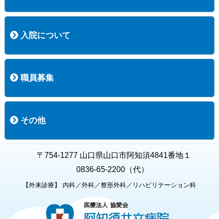
コース案内
検査項目一覧
健診のようす
健診予約ネット申込
健診機関についての重要事項に関する規程の概要
保健指導についての重要事項に関する規程の概要
入院について
入院について
入院時の手続き
入院時のお願い
職員募集
職員募集
募集要項の一覧
福利厚生
募集要項（経験者採用）
募集要項（新卒採用）
採用専用フォーム
その他
お知らせ
お問い合わせ
関連リンク
個人情報保護方針
キャラクター紹介
いただいたご意見
よくある質問
〒754-1277 山口県山口市阿知須4841番地１
0836-65-2200（代）
【外来診療】 内科／外科／整形外科／リハビリテーション科