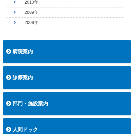
2010年
2009年
2008年
病院案内
病院長挨拶
概況
沿革
協愛会基本理念
患者さんの権利など
医療安全への取り組み
保険医療機関等に係る掲示について
新創業中期経営計画
組織図
病院機能評価
阿知須共立病院 行動計画
一般事業主行動計画（女性新法版）
診療実績
広報案内
交通アクセス
診療案内
内科
外科
整形外科
脳神経外科
透析センター
禁煙外来
認知症外来
睡眠時無呼吸外来
ストーマ外来
減酒外来
医師の紹介
外来担当表
診療時間・受診の手順
訪問診療
部門・施設案内
医療技術部
看護部
居宅介護支援事業所
訪問看護ステーションすこやかナース
訪問リハビリテーション
地域連携室
サービスセンター
人間ドック