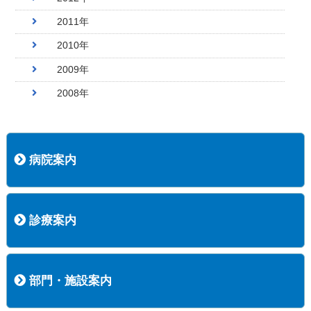
2011年
2010年
2009年
2008年
病院案内
病院長挨拶
概況
沿革
協愛会基本理念
患者さんの権利など
医療安全への取り組み
保険医療機関等に係る掲示について
新創業中期経営計画
組織図
病院機能評価
阿知須共立病院 行動計画
一般事業主行動計画（女性新法版）
診療実績
広報案内
交通アクセス
診療案内
内科
外科
整形外科
脳神経外科
透析センター
禁煙外来
認知症外来
睡眠時無呼吸外来
ストーマ外来
減酒外来
医師の紹介
外来担当表
診療時間・受診の手順
訪問診療
部門・施設案内