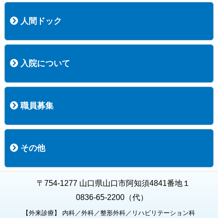
医療技術部
看護部
居宅介護支援事業所
訪問看護ステーションすこやかナース
訪問リハビリテーション
地域連携室
サービスセンター
人間ドック
コース案内
検査項目一覧
健診のようす
健診予約ネット申込
健診機関についての重要事項に関する規程の概要
保健指導についての重要事項に関する規程の概要
入院について
入院について
入院時の手続き
入院時のお願い
職員募集
職員募集
募集要項の一覧
福利厚生
募集要項（経験者採用）
募集要項（新卒採用）
採用専用フォーム
その他
お知らせ
お問い合わせ
関連リンク
個人情報保護方針
キャラクター紹介
いただいたご意見
よくある質問
〒754-1277 山口県山口市阿知須4841番地１
0836-65-2200（代）
【外来診療】 内科／外科／整形外科／リハビリテーション科