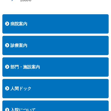
病院案内
病院長挨拶
概況
沿革
協愛会基本理念
患者さんの権利など
医療安全への取り組み
保険医療機関等に係る掲示について
新創業中期経営計画
組織図
病院機能評価
阿知須共立病院 行動計画
一般事業主行動計画（女性新法版）
診療実績
広報案内
交通アクセス
診療案内
内科
外科
整形外科
脳神経外科
透析センター
禁煙外来
認知症外来
睡眠時無呼吸外来
ストーマ外来
減酒外来
医師の紹介
外来担当表
診療時間・受診の手順
訪問診療
部門・施設案内
医療技術部
看護部
居宅介護支援事業所
訪問看護ステーションすこやかナース
訪問リハビリテーション
地域連携室
サービスセンター
人間ドック
コース案内
検査項目一覧
健診のようす
健診予約ネット申込
健診機関についての重要事項に関する規程の概要
保健指導についての重要事項に関する規程の概要
入院について