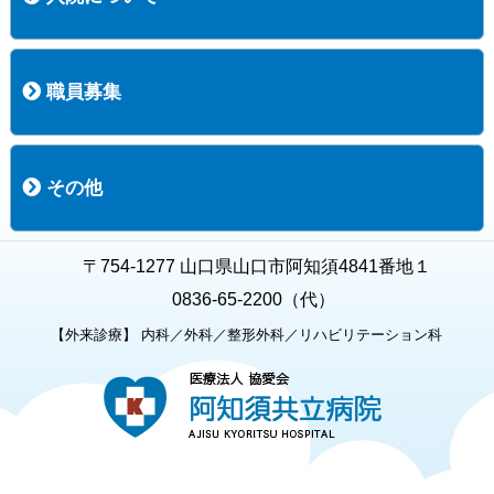
入院について
入院時の手続き
入院時のお願い
職員募集
職員募集
募集要項の一覧
福利厚生
募集要項（経験者採用）
募集要項（新卒採用）
採用専用フォーム
その他
お知らせ
お問い合わせ
関連リンク
個人情報保護方針
キャラクター紹介
いただいたご意見
よくある質問
〒754-1277 山口県山口市阿知須4841番地１
0836-65-2200（代）
【外来診療】 内科／外科／整形外科／リハビリテーション科