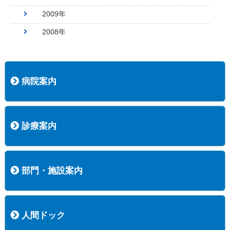
2009年
2008年
病院案内
病院長挨拶
概況
沿革
協愛会基本理念
患者さんの権利など
医療安全への取り組み
保険医療機関等に係る掲示について
新創業中期経営計画
組織図
病院機能評価
阿知須共立病院 行動計画
一般事業主行動計画（女性新法版）
診療実績
広報案内
交通アクセス
診療案内
内科
外科
整形外科
脳神経外科
透析センター
禁煙外来
認知症外来
睡眠時無呼吸外来
ストーマ外来
減酒外来
医師の紹介
外来担当表
診療時間・受診の手順
訪問診療
部門・施設案内
医療技術部
看護部
居宅介護支援事業所
訪問看護ステーションすこやかナース
訪問リハビリテーション
地域連携室
サービスセンター
人間ドック