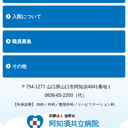
コース案内
検査項目一覧
健診のようす
健診予約ネット申込
健診機関についての重要事項に関する規程の概要
保健指導についての重要事項に関する規程の概要
入院について
入院について
入院時の手続き
入院時のお願い
職員募集
職員募集
募集要項の一覧
福利厚生
募集要項（経験者採用）
募集要項（新卒採用）
採用専用フォーム
その他
お知らせ
お問い合わせ
関連リンク
個人情報保護方針
キャラクター紹介
いただいたご意見
よくある質問
〒754-1277 山口県山口市阿知須4841番地１
0836-65-2200（代）
【外来診療】 内科／外科／整形外科／リハビリテーション科