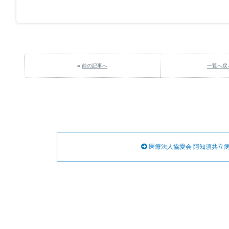
«
前の記事へ
一覧へ戻
医療法人協愛会 阿知須共立