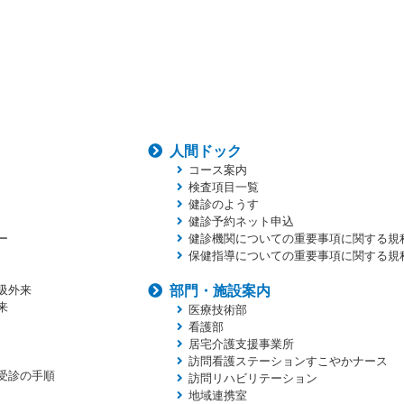
人間ドック
コース案内
検査項目一覧
健診のようす
健診予約ネット申込
ー
健診機関についての重要事項に関する規
保健指導についての重要事項に関する規
吸外来
部門・施設案内
来
医療技術部
看護部
居宅介護支援事業所
訪問看護ステーションすこやかナース
受診の手順
訪問リハビリテーション
地域連携室