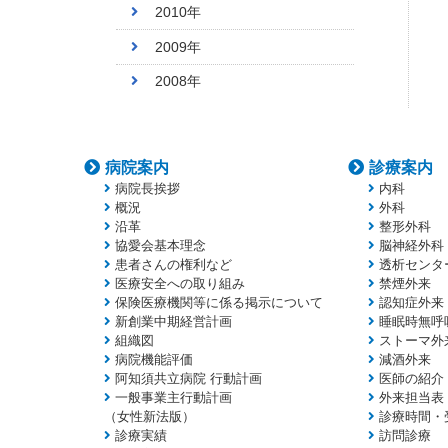
2010年
2009年
2008年
病院案内
診療案内
病院長挨拶
内科
概況
外科
沿革
整形外科
協愛会基本理念
脳神経外科
患者さんの権利など
透析センタ
医療安全への取り組み
禁煙外来
保険医療機関等に係る掲示について
認知症外来
新創業中期経営計画
睡眠時無呼
組織図
ストーマ外
病院機能評価
減酒外来
阿知須共立病院 行動計画
医師の紹介
一般事業主行動計画
外来担当表
（女性新法版）
診療時間・
診療実績
訪問診療