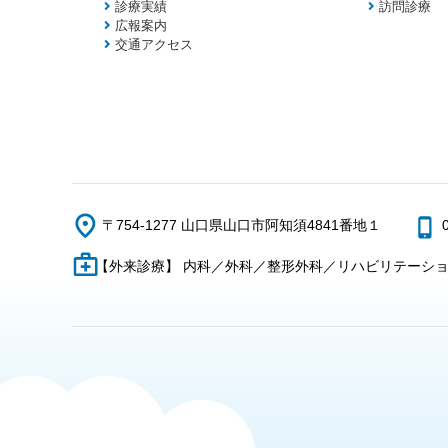
診療実績
訪問診療
広報案内
交通アクセス
〒754-1277 山口県山口市阿知須4841番地１
【外来診療】 内科／外科／整形外科／リハビリテーシ