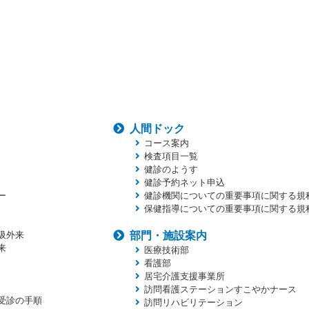
人間ドック
コース案内
検査項目一覧
健診のようす
健診予約ネット申込
ー
健診機関についての重要事項に関する規
保健指導についての重要事項に関する規
吸外来
部門・施設案内
来
医療技術部
看護部
居宅介護支援事業所
訪問看護ステーションすこやかナース
受診の手順
訪問リハビリテーション