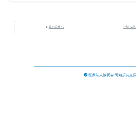
«
前の記事へ
一覧へ戻
医療法人協愛会 阿知須共立