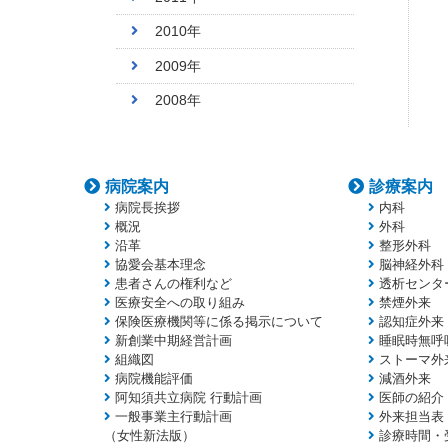
2010年
2009年
2008年
病院案内
診療案内
病院長挨拶
内科
概況
外科
沿革
整形外科
協愛会基本理念
脳神経外科
患者さんの権利など
透析センタ
医療安全への取り組み
禁煙外来
保険医療機関等に係る掲示について
認知症外来
新創業中期経営計画
睡眠時無呼
組織図
ストーマ外
病院機能評価
減酒外来
阿知須共立病院 行動計画
医師の紹介
一般事業主行動計画
外来担当表
（女性新法版）
診療時間・