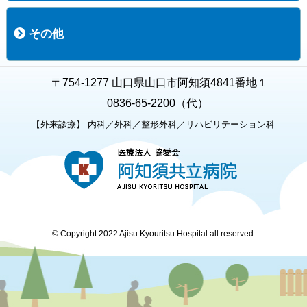
職員募集
募集要項の一覧
福利厚生
募集要項（経験者採用）
募集要項（新卒採用）
採用専用フォーム
その他
お知らせ
お問い合わせ
関連リンク
個人情報保護方針
キャラクター紹介
いただいたご意見
よくある質問
〒754-1277 山口県山口市阿知須4841番地１
0836-65-2200（代）
【外来診療】 内科／外科／整形外科／リハビリテーション科
© Copyright 2022 Ajisu Kyouritsu Hospital all reserved.