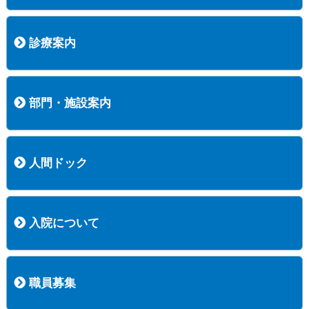
病院長挨拶
概況
沿革
協愛会基本理念
患者さんの権利など
医療安全への取り組み
保険医療機関等に係る掲示について
新創業中期経営計画
組織図
病院機能評価
阿知須共立病院 行動計画
一般事業主行動計画（女性新法版）
診療実績
広報案内
交通アクセス
診療案内
内科
外科
整形外科
脳神経外科
透析センター
禁煙外来
認知症外来
睡眠時無呼吸外来
ストーマ外来
減酒外来
医師の紹介
外来担当表
診療時間・受診の手順
訪問診療
部門・施設案内
医療技術部
看護部
居宅介護支援事業所
訪問看護ステーションすこやかナース
訪問リハビリテーション
地域連携室
サービスセンター
人間ドック
コース案内
検査項目一覧
健診のようす
健診予約ネット申込
健診機関についての重要事項に関する規程の概要
保健指導についての重要事項に関する規程の概要
入院について
入院について
入院時の手続き
入院時のお願い
職員募集