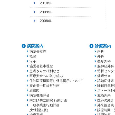
2010年
2009年
2008年
病院案内
診療案内
病院長挨拶
内科
概況
外科
沿革
整形外科
協愛会基本理念
脳神経外科
患者さんの権利など
透析センタ
医療安全への取り組み
禁煙外来
保険医療機関等に係る掲示について
認知症外来
新創業中期経営計画
睡眠時無呼
組織図
ストーマ外
病院機能評価
減酒外来
阿知須共立病院 行動計画
医師の紹介
一般事業主行動計画
外来担当表
（女性新法版）
診療時間・
診療実績
訪問診療