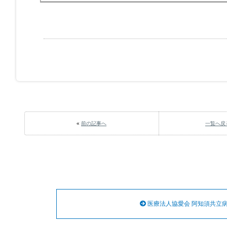
«
前の記事へ
一覧へ戻
医療法人協愛会 阿知須共立