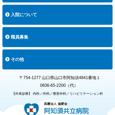
コース案内
検査項目一覧
健診のようす
健診予約ネット申込
健診機関についての重要事項に関する規程の概要
保健指導についての重要事項に関する規程の概要
入院について
入院について
入院時の手続き
入院時のお願い
職員募集
職員募集
募集要項の一覧
福利厚生
募集要項（経験者採用）
募集要項（新卒採用）
採用専用フォーム
その他
お知らせ
お問い合わせ
関連リンク
個人情報保護方針
キャラクター紹介
いただいたご意見
よくある質問
〒754-1277 山口県山口市阿知須4841番地１
0836-65-2200（代）
【外来診療】 内科／外科／整形外科／リハビリテーション科