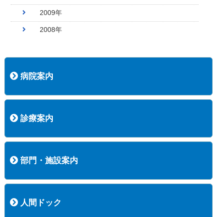
2009年
2008年
病院案内
病院長挨拶
概況
沿革
協愛会基本理念
患者さんの権利など
医療安全への取り組み
保険医療機関等に係る掲示について
新創業中期経営計画
組織図
病院機能評価
阿知須共立病院 行動計画
一般事業主行動計画（女性新法版）
診療実績
広報案内
交通アクセス
診療案内
内科
外科
整形外科
脳神経外科
透析センター
禁煙外来
認知症外来
睡眠時無呼吸外来
ストーマ外来
減酒外来
医師の紹介
外来担当表
診療時間・受診の手順
訪問診療
部門・施設案内
医療技術部
看護部
居宅介護支援事業所
訪問看護ステーションすこやかナース
訪問リハビリテーション
地域連携室
サービスセンター
人間ドック