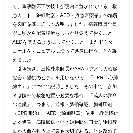
て、重政臨床工学技士が院内に置かれている「救
急カート・除細動器・AED・救急医薬品」の場所
を図面を基に詳しく説明しました。病院職員全員
が日頃から配置場所をしっかり覚えておくこと、
AEDを使えるようにしておくこと、またドクター
コールをマニュアルに沿って迅速に行うことを訴
えました。
引き続き、三輪外来師長がAHA（アメリカ心臓
協会）提供のビデオを用いながら、「CPR（心肺
蘇生）」について説明しました。その中で、参加
者は院外で救急処置が必要な場合、「成人の救命
の連鎖」、つまり、通報・脈拍確認、胸骨圧迫
（CPR開始）、AED（除細動器）使用、救急隊に
よる処置、病院搬送という短時間の円滑な連鎖行
動が人命を救う上で最も大切であることを改めて