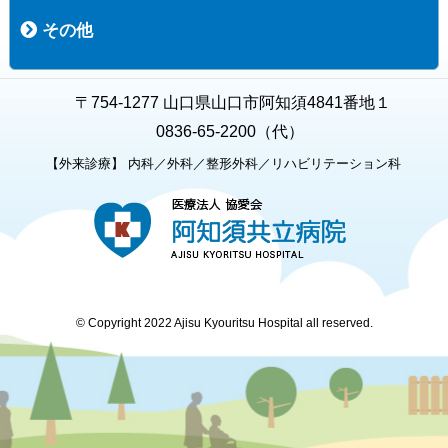
職員募集
募集要項の一覧
福利厚生
募集要項（経験者採用）
募集要項（新卒採用）
採用専用フォーム
その他
お知らせ
お問い合わせ
関連リンク
個人情報保護方針
キャラクター紹介
いただいたご意見
よくある質問
〒754-1277 山口県山口市阿知須4841番地１
0836-65-2200（代）
【外来診療】 内科／外科／整形外科／リハビリテーション科
© Copyright 2022 Ajisu Kyouritsu Hospital all reserved.