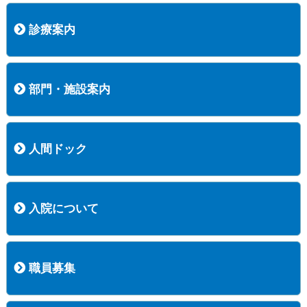
病院長挨拶
概況
沿革
協愛会基本理念
患者さんの権利など
医療安全への取り組み
保険医療機関等に係る掲示について
新創業中期経営計画
組織図
病院機能評価
阿知須共立病院 行動計画
一般事業主行動計画（女性新法版）
診療実績
広報案内
交通アクセス
診療案内
内科
外科
整形外科
脳神経外科
透析センター
禁煙外来
認知症外来
睡眠時無呼吸外来
ストーマ外来
減酒外来
医師の紹介
外来担当表
診療時間・受診の手順
訪問診療
部門・施設案内
医療技術部
看護部
居宅介護支援事業所
訪問看護ステーションすこやかナース
訪問リハビリテーション
地域連携室
サービスセンター
人間ドック
コース案内
検査項目一覧
健診のようす
健診予約ネット申込
健診機関についての重要事項に関する規程の概要
保健指導についての重要事項に関する規程の概要
入院について
入院について
入院時の手続き
入院時のお願い
職員募集