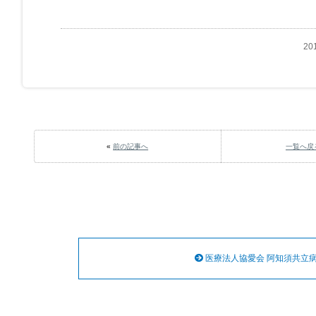
20
«
前の記事へ
一覧へ戻
医療法人協愛会 阿知須共立