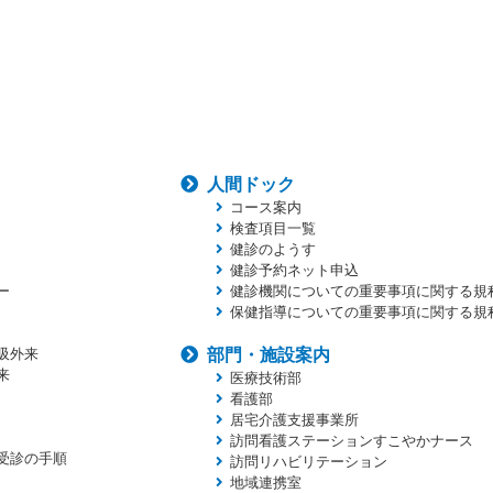
人間ドック
コース案内
検査項目一覧
健診のようす
健診予約ネット申込
ー
健診機関についての重要事項に関する規
保健指導についての重要事項に関する規
吸外来
部門・施設案内
来
医療技術部
看護部
居宅介護支援事業所
訪問看護ステーションすこやかナース
受診の手順
訪問リハビリテーション
地域連携室