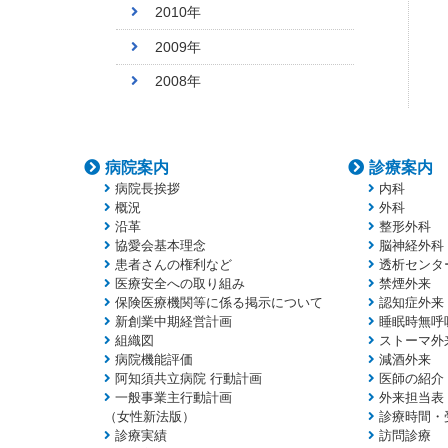
2010年
2009年
2008年
病院案内
診療案内
病院長挨拶
内科
概況
外科
沿革
整形外科
協愛会基本理念
脳神経外科
患者さんの権利など
透析センタ
医療安全への取り組み
禁煙外来
保険医療機関等に係る掲示について
認知症外来
新創業中期経営計画
睡眠時無呼
組織図
ストーマ外
病院機能評価
減酒外来
阿知須共立病院 行動計画
医師の紹介
一般事業主行動計画
外来担当表
（女性新法版）
診療時間・
診療実績
訪問診療