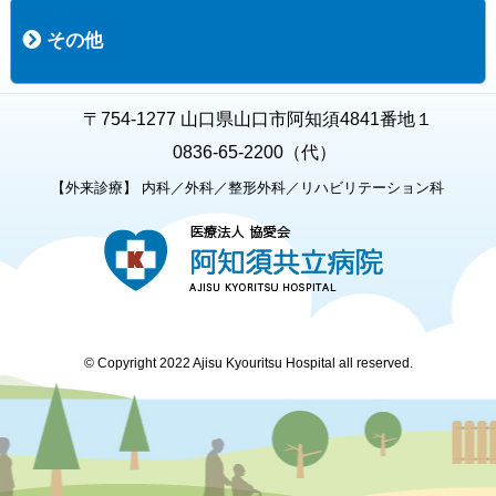
職員募集
募集要項の一覧
福利厚生
募集要項（経験者採用）
募集要項（新卒採用）
採用専用フォーム
その他
お知らせ
お問い合わせ
関連リンク
個人情報保護方針
キャラクター紹介
いただいたご意見
よくある質問
〒754-1277 山口県山口市阿知須4841番地１
0836-65-2200（代）
【外来診療】 内科／外科／整形外科／リハビリテーション科
© Copyright 2022 Ajisu Kyouritsu Hospital all reserved.