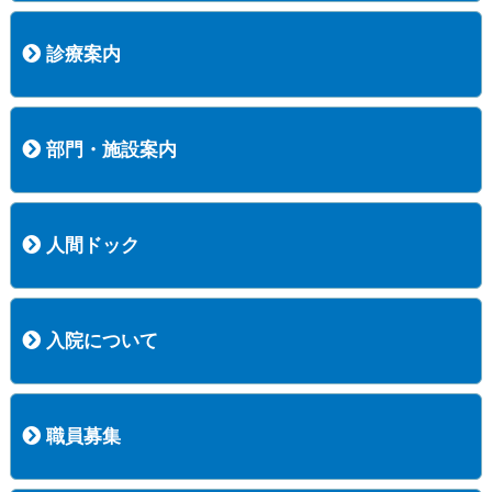
病院長挨拶
概況
沿革
協愛会基本理念
患者さんの権利など
医療安全への取り組み
保険医療機関等に係る掲示について
新創業中期経営計画
組織図
病院機能評価
阿知須共立病院 行動計画
一般事業主行動計画（女性新法版）
診療実績
広報案内
交通アクセス
診療案内
内科
外科
整形外科
脳神経外科
透析センター
禁煙外来
認知症外来
睡眠時無呼吸外来
ストーマ外来
減酒外来
医師の紹介
外来担当表
診療時間・受診の手順
訪問診療
部門・施設案内
医療技術部
看護部
居宅介護支援事業所
訪問看護ステーションすこやかナース
訪問リハビリテーション
地域連携室
サービスセンター
人間ドック
コース案内
検査項目一覧
健診のようす
健診予約ネット申込
健診機関についての重要事項に関する規程の概要
保健指導についての重要事項に関する規程の概要
入院について
入院について
入院時の手続き
入院時のお願い
職員募集