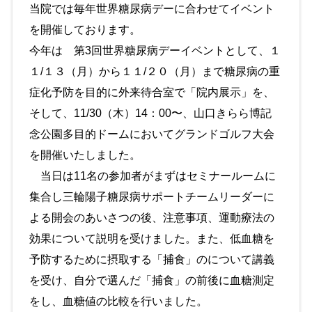
当院では毎年世界糖尿病デーに合わせてイベント
を開催しております。
今年は 第3回世界糖尿病デーイベントとして、１
１/１３（月）から１１/２０（月）まで糖尿病の重
症化予防を目的に外来待合室で「院内展示」を、
そして、11/30（木）14：00〜、山口きらら博記
念公園多目的ドームにおいてグランドゴルフ大会
を開催いたしました。
当日は11名の参加者がまずはセミナールームに
集合し三輪陽子糖尿病サポートチームリーダーに
よる開会のあいさつの後、注意事項、運動療法の
効果について説明を受けました。また、低血糖を
予防するために摂取する「捕食」のについて講義
を受け、自分で選んだ「捕食」の前後に血糖測定
をし、血糖値の比較を行いました。