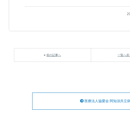
2
«
前の記事へ
一覧へ戻
医療法人協愛会 阿知須共立