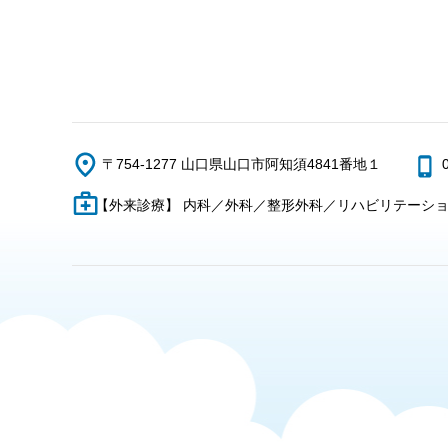
〒754-1277 山口県山口市阿知須4841番地１
【外来診療】 内科／外科／整形外科／リハビリテーシ