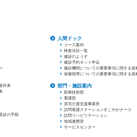
人間ドック
コース案内
検査項目一覧
健診のようす
健診予約ネット申込
ー
健診機関についての重要事項に関する規
保健指導についての重要事項に関する規
吸外来
部門・施設案内
来
医療技術部
看護部
居宅介護支援事業所
訪問看護ステーションすこやかナース
受診の手順
訪問リハビリテーション
地域連携室
サービスセンター