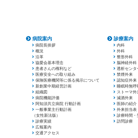
病院案内
診療案内
病院長挨拶
内科
概況
外科
沿革
整形外科
協愛会基本理念
脳神経外科
患者さんの権利など
透析センタ
医療安全への取り組み
禁煙外来
保険医療機関等に係る掲示について
認知症外来
新創業中期経営計画
睡眠時無呼
組織図
ストーマ外
病院機能評価
減酒外来
阿知須共立病院 行動計画
医師の紹介
一般事業主行動計画
外来担当表
（女性新法版）
診療時間・
診療実績
訪問診療
広報案内
交通アクセス