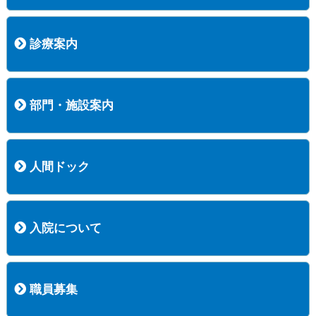
病院長挨拶
概況
沿革
協愛会基本理念
患者さんの権利など
医療安全への取り組み
保険医療機関等に係る掲示について
新創業中期経営計画
組織図
病院機能評価
阿知須共立病院 行動計画
一般事業主行動計画（女性新法版）
診療実績
広報案内
交通アクセス
診療案内
内科
外科
整形外科
脳神経外科
透析センター
禁煙外来
認知症外来
睡眠時無呼吸外来
ストーマ外来
減酒外来
医師の紹介
外来担当表
診療時間・受診の手順
訪問診療
部門・施設案内
医療技術部
看護部
居宅介護支援事業所
訪問看護ステーションすこやかナース
訪問リハビリテーション
地域連携室
サービスセンター
人間ドック
コース案内
検査項目一覧
健診のようす
健診予約ネット申込
健診機関についての重要事項に関する規程の概要
保健指導についての重要事項に関する規程の概要
入院について
入院について
入院時の手続き
入院時のお願い
職員募集