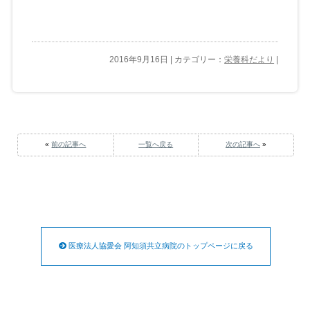
2016年9月16日 | カテゴリー：
栄養科だより
|
«
前の記事へ
一覧へ戻る
次の記事へ
»
医療法人協愛会 阿知須共立病院のトップページに戻る