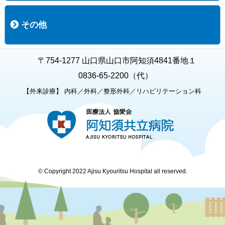
職員募集
募集要項の一覧
福利厚生
募集要項（経験者採用）
募集要項（新卒採用）
採用専用フォーム
その他
お知らせ
お問い合わせ
関連リンク
個人情報保護方針
キャラクター紹介
いただいたご意見
よくある質問
〒754-1277 山口県山口市阿知須4841番地１
0836-65-2200（代）
【外来診療】 内科／外科／整形外科／リハビリテーション科
© Copyright 2022 Ajisu Kyouritsu Hospital all reserved.