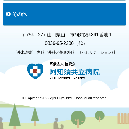
職員募集
募集要項の一覧
福利厚生
募集要項（経験者採用）
募集要項（新卒採用）
採用専用フォーム
その他
お知らせ
お問い合わせ
関連リンク
個人情報保護方針
キャラクター紹介
いただいたご意見
よくある質問
〒754-1277 山口県山口市阿知須4841番地１
0836-65-2200（代）
【外来診療】 内科／外科／整形外科／リハビリテーション科
© Copyright 2022 Ajisu Kyouritsu Hospital all reserved.