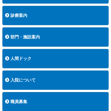
病院長挨拶
概況
沿革
協愛会基本理念
患者さんの権利など
医療安全への取り組み
保険医療機関等に係る掲示について
新創業中期経営計画
組織図
病院機能評価
阿知須共立病院 行動計画
一般事業主行動計画（女性新法版）
診療実績
広報案内
交通アクセス
診療案内
内科
外科
整形外科
脳神経外科
透析センター
禁煙外来
認知症外来
睡眠時無呼吸外来
ストーマ外来
減酒外来
医師の紹介
外来担当表
診療時間・受診の手順
訪問診療
部門・施設案内
医療技術部
看護部
居宅介護支援事業所
訪問看護ステーションすこやかナース
訪問リハビリテーション
地域連携室
サービスセンター
人間ドック
コース案内
検査項目一覧
健診のようす
健診予約ネット申込
健診機関についての重要事項に関する規程の概要
保健指導についての重要事項に関する規程の概要
入院について
入院について
入院時の手続き
入院時のお願い
職員募集