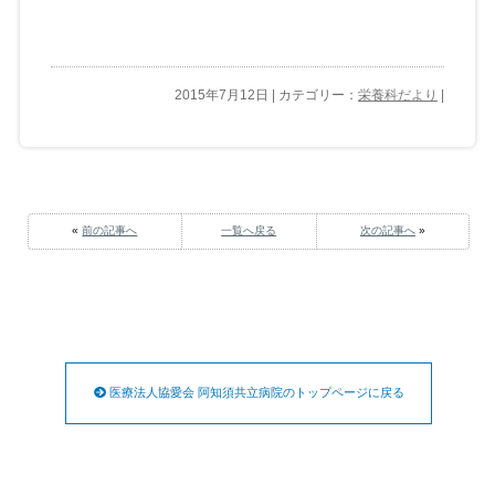
2015年7月12日 | カテゴリー：
栄養科だより
|
«
前の記事へ
一覧へ戻る
次の記事へ
»
医療法人協愛会 阿知須共立病院のトップページに戻る