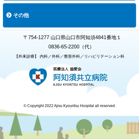
職員募集
募集要項の一覧
福利厚生
募集要項（経験者採用）
募集要項（新卒採用）
採用専用フォーム
その他
お知らせ
お問い合わせ
関連リンク
個人情報保護方針
キャラクター紹介
いただいたご意見
よくある質問
〒754-1277 山口県山口市阿知須4841番地１
0836-65-2200（代）
【外来診療】 内科／外科／整形外科／リハビリテーション科
© Copyright 2022 Ajisu Kyouritsu Hospital all reserved.