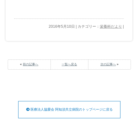
2016年5月10日 | カテゴリー：
栄養科だより
|
«
前の記事へ
一覧へ戻る
次の記事へ
»
医療法人協愛会 阿知須共立病院のトップページに戻る