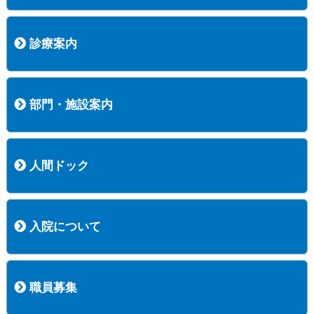
病院長挨拶
概況
沿革
協愛会基本理念
患者さんの権利など
医療安全への取り組み
保険医療機関等に係る掲示について
新創業中期経営計画
組織図
病院機能評価
阿知須共立病院 行動計画
一般事業主行動計画（女性新法版）
診療実績
広報案内
交通アクセス
診療案内
内科
外科
整形外科
脳神経外科
透析センター
禁煙外来
認知症外来
睡眠時無呼吸外来
ストーマ外来
減酒外来
医師の紹介
外来担当表
診療時間・受診の手順
訪問診療
部門・施設案内
医療技術部
看護部
居宅介護支援事業所
訪問看護ステーションすこやかナース
訪問リハビリテーション
地域連携室
サービスセンター
人間ドック
コース案内
検査項目一覧
健診のようす
健診予約ネット申込
健診機関についての重要事項に関する規程の概要
保健指導についての重要事項に関する規程の概要
入院について
入院について
入院時の手続き
入院時のお願い
職員募集