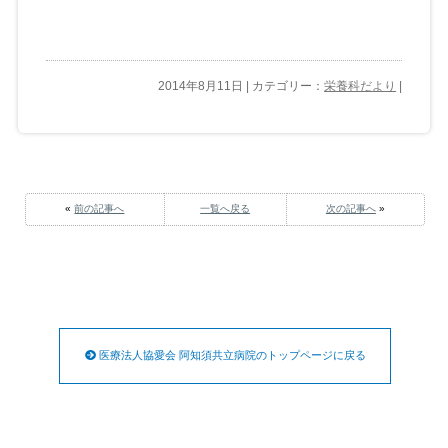
2014年8月11日 | カテゴリー：
栄養科だより
|
«
前の記事へ
一覧へ戻る
次の記事へ
»
医療法人協愛会 阿知須共立病院のトップページに戻る