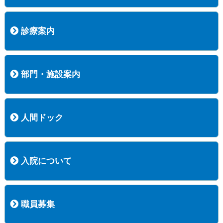
病院長挨拶
概況
沿革
協愛会基本理念
患者さんの権利など
医療安全への取り組み
保険医療機関等に係る掲示について
新創業中期経営計画
組織図
病院機能評価
阿知須共立病院 行動計画
一般事業主行動計画（女性新法版）
診療実績
広報案内
交通アクセス
診療案内
内科
外科
整形外科
脳神経外科
透析センター
禁煙外来
認知症外来
睡眠時無呼吸外来
ストーマ外来
減酒外来
医師の紹介
外来担当表
診療時間・受診の手順
訪問診療
部門・施設案内
医療技術部
看護部
居宅介護支援事業所
訪問看護ステーションすこやかナース
訪問リハビリテーション
地域連携室
サービスセンター
人間ドック
コース案内
検査項目一覧
健診のようす
健診予約ネット申込
健診機関についての重要事項に関する規程の概要
保健指導についての重要事項に関する規程の概要
入院について
入院について
入院時の手続き
入院時のお願い
職員募集