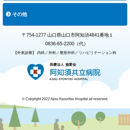
職員募集
募集要項の一覧
福利厚生
募集要項（経験者採用）
募集要項（新卒採用）
採用専用フォーム
その他
お知らせ
お問い合わせ
関連リンク
個人情報保護方針
キャラクター紹介
いただいたご意見
よくある質問
〒754-1277 山口県山口市阿知須4841番地１
0836-65-2200（代）
【外来診療】 内科／外科／整形外科／リハビリテーション科
© Copyright 2022 Ajisu Kyouritsu Hospital all reserved.